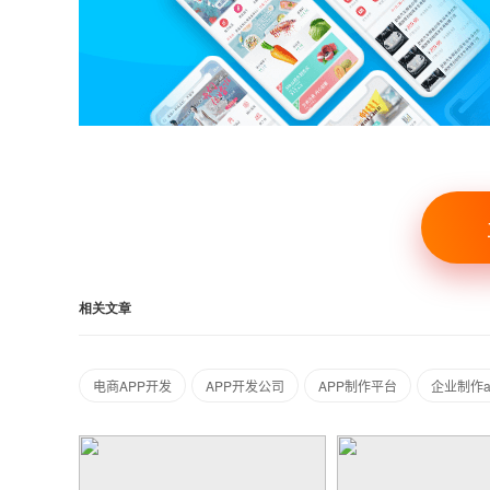
相关文章
电商APP开发
APP开发公司
APP制作平台
企业制作a