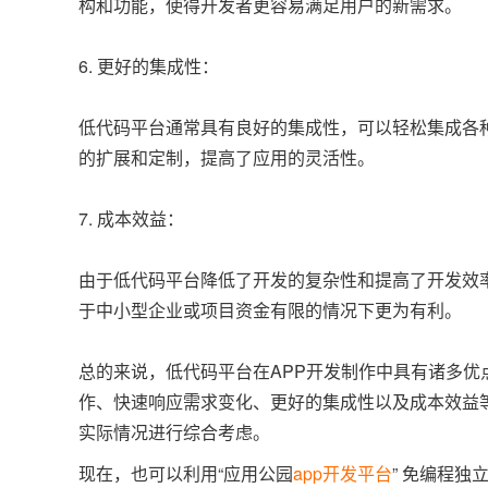
构和功能，使得开发者更容易满足用户的新需求。
6. 更好的集成性：
低代码平台通常具有良好的集成性，可以轻松集成各种
的扩展和定制，提高了应用的灵活性。
7. 成本效益：
由于低代码平台降低了开发的复杂性和提高了开发效
于中小型企业或项目资金有限的情况下更为有利。
总的来说，低代码平台在APP开发制作中具有诸多
作、快速响应需求变化、更好的集成性以及成本效益
实际情况进行综合考虑。
现在，也可以利用“应用公园
app开发平台
” 免编程独