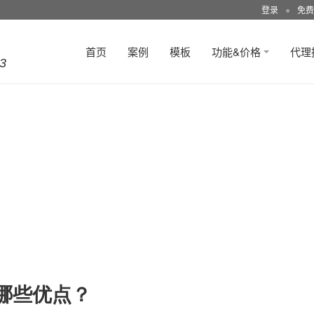
登录
●
免费
首页
案例
模板
功能&价格
代理
3
哪些优点？