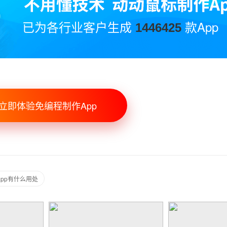
已为各行业客户生成
款App
1446425
立即体验免编程制作App
pp有什么用处