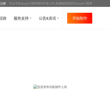
注册
专业手机App&小程序制作开发公司,免编程轻松制作App&小程序
招商
服务支持
公告&资讯
开始制作