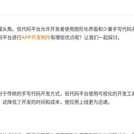
露头角。低代码平台允许开发者使用图形化界面和少量手写代码
码平台进行
APP开发制作
有哪些优点呢？让我们一起探讨。
对于传统的手写代码开发方式，低代码平台使用可视化的开发工
。这降低了开发的时间和成本，使应用上线更为迅速。