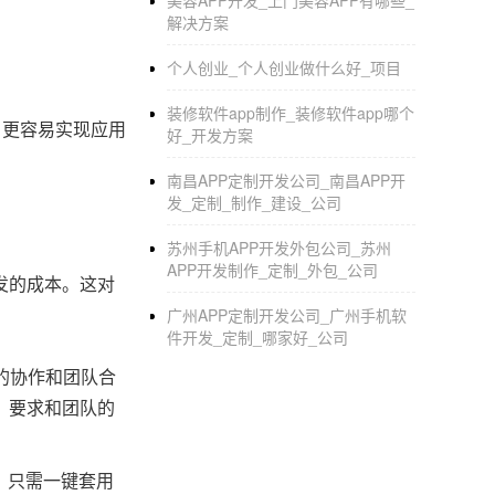
美容APP开发_上门美容APP有哪些_
解决方案
个人创业_个人创业做什么好_项目
装修软件app制作_装修软件app哪个
，更容易实现应用
好_开发方案
南昌APP定制开发公司_南昌APP开
发_定制_制作_建设_公司
苏州手机APP开发外包公司_苏州
APP开发制作_定制_外包_公司
发的成本。这对
广州APP定制开发公司_广州手机软
件开发_定制_哪家好_公司
的协作和团队合
、要求和团队的
，只需一键套用