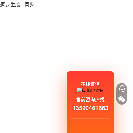
统同步生成，同步
在线咨询
售前咨询热线
13590461663