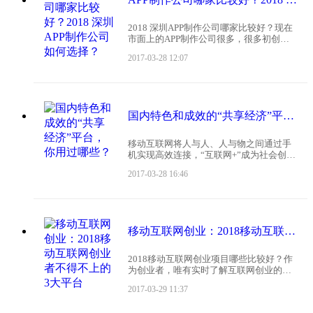
2018 深圳APP制作公司哪家比较好？现在
市面上的APP制作公司很多，很多初创企
业者都不知道如何选择？那么，2018 如何
2017-03-28 12:07
选择一家性价比高的APP制作公司呢？首
先，在选择APP定制公司之前，建议先定
国内特色和成效的“共享经济”平台，你用过哪些？
移动互联网将人与人、人与物之间通过手
机实现高效连接，“互联网+”成为社会创新
的代名词。内容经济、知识经济、共享经
2017-03-28 16:46
济崛起。相对于内容经济、知识经济偏向
与媒体资讯行业，共享经济的领域更广，
对市场的冲击力也
移动互联网创业：2018移动互联网创业者不得不上的3大平台
2018移动互联网创业项目哪些比较好？作
为创业者，唯有实时了解互联网创业的风
向，把握好趋势，才能抓住商机，赶上移
2017-03-29 11:37
动互联网创业的风口。下面，就介绍一下
2018移动互联网创业者不得不上的3大平