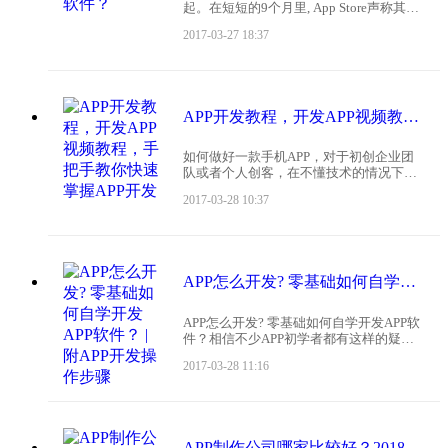
起。在短短的9个月里, App Store声称其有
上十亿的下载量，随后在不到一半的时间
2017-03-27 18:37
里，应用下载数翻番。这股App热潮也吹
散到了Android, BlackBe
APP开发教程，开发APP视频教程，手把手教你快速掌握APP开发
如何做好一款手机APP，对于初创企业团
队或者个人创客，在不懂技术的情况下，
开发一款APP软件不是一件容易的事，如
2017-03-28 10:37
果外包手机APP制作团队或者自己组建APP
开发团队，当中承担的是一笔不少的开
支，少则十万
APP怎么开发? 零基础如何自学开发APP软件？ | 附APP开发操作步骤
APP怎么开发? 零基础如何自学开发APP软
件？相信不少APP初学者都有这样的疑
问，其实，只要运用好一些APP制作软
2017-03-28 11:16
件，就可以让你不懂代码也可以开发出属
于自己的手机在线平台。下面，就跟着本
文的APP操
APP制作公司哪家比较好？2018 深圳APP制作公司如何选择？