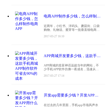
为它会嗅到大家的需求，给你一招出其不
意。今天，我
电商APP制作多少钱，怎么样制作电商APP
近两年，小红书、洋码头、蘑菇街、口袋
购物、礼物说、蜜芽等一批垂直细电商崛
起，能在淘宝、天猫、京东、亚马逊、当
2017-03-27 16:10
当网等电商红海里杀出，与移动互联网的
发展密不可分。天猫双十一活动，手机端
的交易额已经超过80
APP商城开发要多少钱，这款手机商城APP制作软件可省去90%的成本
APP商城的造富神话远超当年的网站，不
少手机APP软件仿佛一夜成名，迅速从从
零崛起到估值上亿。“滴滴”、“摩拜单
2017-03-27 17:14
车”、“得到”、“分答”等等都是如此。这背
后与移动互联网的发展密不可分，手机依
赖症已经成
开发app需要多少钱？开发APP用什么软件？
在过去的几年里面，手机app市场风声水