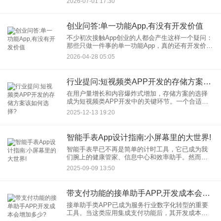
2026-07-01 17:30
融APP如何成为中小机构突破竞争壁垒的关键工
具。
创业问答:单一功能App,有没有开发价值
不少初次接触App创业的人都会产生这样一个疑问：
那些只做一件事的单一功能App，真的还有开发价值
吗？比如手电筒、计算器、待办清单、单位换算
2026-04-28 05:05
等。功能如此简单，用户会不会很快卸载？还能不
能赚到钱？这个问题
行业提问:短视频类APP开发的存储方案该如何选择?
在用户量增长和内容爆炸式增加，存储方案的选择
成为短视频类APP开发中的关键环节。一个合适的
存储方案不仅能确保数据安全、提升用户体验，还
2025-12-13 19:20
能有效控制成本并支持业务扩展。本文将探讨在短
视频类APP开发中，如
智能手表App设计指南:小屏幕里的大世界!
智能手表早已不再是简单的计时工具，它已成为我
们腕上的健康管家、信息中心和效率助手。然而，
面对这块仅有手机十几分之一大小的屏幕，如何为
2025-09-09 13:50
用户呈现一个清晰、高效且愉悦的体验，对每一位
设计师和开发者而言都是巨
带支付功能的接单助手APP,开发成本会增加多少?
接单助手类APP已成为服务行业数字化转型的重要
工具。当这类应用集成支付功能后，其开发成本会
因技术门槛提升、安全合规要求增加等因素显著上