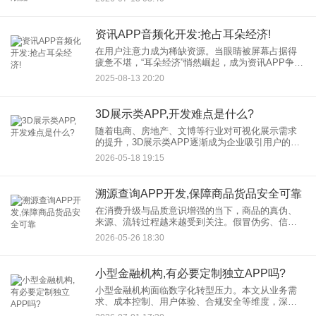
更具市场潜力？本文将从多个维度进行深入剖析。
资讯APP音频化开发:抢占耳朵经济!
在用户注意力成为稀缺资源。当眼睛被屏幕占据得
疲惫不堪，“耳朵经济”悄然崛起，成为资讯APP争夺
用户碎片化时间的新战场。资讯APP音频化开发，
2025-08-13 20:20
正从创新选项变为市场刚需。 用户需求变迁
3D展示类APP,开发难点是什么?
随着电商、房地产、文博等行业对可视化展示需求
的提升，3D展示类APP逐渐成为企业吸引用户的重
要工具。然而，开发一款体验流畅、画面清晰的3D
2026-05-18 19:15
展示类APP并非易事。本文将梳理展示类APP开发
中常见的技术难
溯源查询APP开发,保障商品货品安全可靠
在消费升级与品质意识增强的当下，商品的真伪、
来源、流转过程越来越受到关注。假冒伪劣、信息
不透明等问题，不仅损害消费者权益，也影响品牌
2026-05-26 18:30
信誉。如何让每一件商品“有据可查”？溯源查询APP
开发正在成为解决这
小型金融机构,有必要定制独立APP吗?
小型金融机构面临数字化转型压力。本文从业务需
求、成本控制、用户体验、合规安全等维度，深度
解析小型金融APP开发的必要性，探讨定制独立金