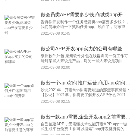
市平均年薪的1.1-1.4倍。软件工程师在开发的入职
薪酬处于
做会员类APP需要多少钱,商城类app开发需要多少钱
告诉你开发制作一个任务悬赏类app需要多少钱？，
我们简单介绍一下奖励任务app。说白了，商家或者
个人都可以把任务发布上传到app平台。任何人都可
2021-09-08 01:45
以在此平台上接收任务，并在完成相应的任务后获
得奖励。一些
做公司APP,开发app实力的公司有哪些
泉州软件外包 泉州软件外包在线咨询同一份工作可
能对某些人来说是产品，对另一些人来说是项目。
比如某互联网公司准备开发网站和移动应用，然后
2021-09-08 02:00
把这个产品分成几个小项目，在外包，走出去，这
是给甲方的一个产品，包
做出一个app如何推广运营,商用app如何开发
沙龙2021年，开发App你需要知道的那些事原标题：
【沙龙】2021年，你需要了解开发APP什么 2021
年，App成为移动互联网产品的“标配”，覆盖了人们
2021-09-08 02:15
的衣食住行。在这个应用“泛滥”的时代，如
做出一款app需要,企业开发app之前需要注意的环节
自己创建APP，无需懂技术也能开发APP app一键
式生成平台免费 1.你可以搜索” app开发健身房的功
能要求是什么 从目前的APP市场场景来看，APP开