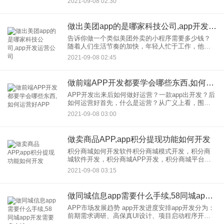
2021-09-08 02:30
发的需求越来越广。服装行业
做出美团app的是哪家科技公司,app开发运营公司
告诉你做一个类似美团外卖的小程序需要多少钱？
随着人们生活节奏的加快，年轻人忙于工作，他们
逐渐习惯了外卖，从而节省了来回买饭的时间。很
2021-09-08 02:45
多商家看到了这个商机，想做一个类似美团外卖的
小程序。那么你需要多少钱
做前端APP开发都要学会哪些东西,如何运营好APP
APP开发出来后如何做好运营？一款app出开发？后
如何运营好首先，什么是运营？从广义上看，围绕
APP或网站产品的所有人工干预都称为操作。更具
2021-09-08 03:00
体地说，我将运营分为市场运营、用户运营、内容
运营、社区运营和
做卖商品APP,app积分提现功能如何开发
积分商城如何开发软件积分商城模式开发，积分商
城软件开发，积分商城APP开发，积分商城平台开
发，积分商城源代码开发，积分商城系统定制，积
2021-09-08 03:15
分商城平台开发，积分商城源代码简介，积分
http://1036。
做同城信息app需要什么手续,58同城app开发需要多少钱
APP市场发展趋势 app开发进度安排app开发分为：
前期需求调研、高保真UI设计、项目启动程序开
发、测试版本交付、软件bug优化程序修改、客户认