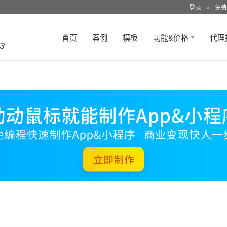
登录
●
免费
首页
案例
模板
功能&价格
代理
3