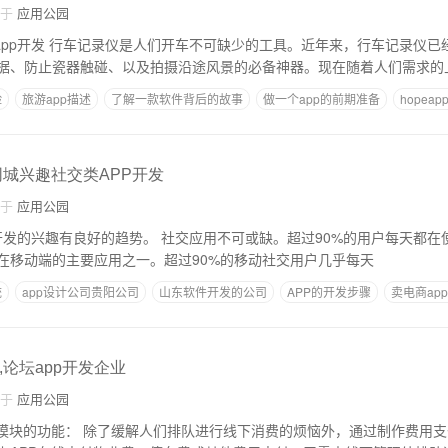
自于
应用公园
，行车记录仪已经成为人们安全驾
据、防止瓷器触碰、以及拍摄沿途风景的必备神器。现在随着人们需求的
险
旅游app描述
了解一款软件背后的故事
做一个app的前期准备
hopea
同城兴趣社交类APP开发
自于
应用公园
 社交应用不可或缺。超过90%的用户每天都在使用它们。 报告显
在移动端的主要应用之一。超过90%的移动社交用户几乎每天
统
app设计公司贵阳公司
山东软件开发的公司
APP的开发步骤
卖电商ap
,论坛app开发企业
自于
应用公园
消费的烦恼外，通过制作费用支付模块的功能，即