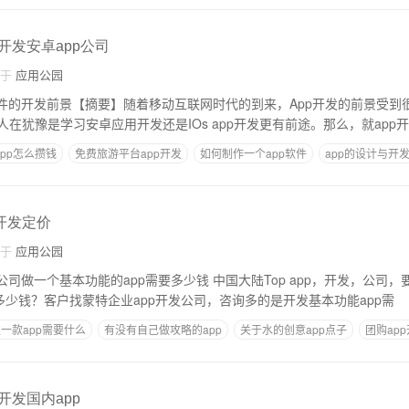
,开发安卓app公司
自于
应用公园
软件的开发前景【摘要】随着移动互联网时代的到来，App开发的前景受到
睐。然而，一些开发人在犹豫是学习安卓应用开发还是IOs app开发更有前途。那么，就
pp怎么攒钱
免费旅游平台app开发
如何制作一个app软件
app的设计与开
商超线上销售app拉新
p开发定价
自于
应用公园
基本功能的app需要多少钱 中国大陆Top app，开发，公司，要做一个有基本功
多少钱？客户找蒙特企业app开发公司，咨询多的是开发基本功能app需
一款app需要什么
有没有自己做攻略的app
关于水的创意app点子
团购ap
开发国内app