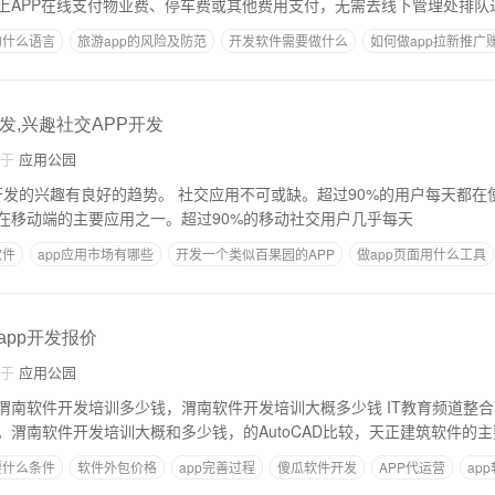
上APP在线支付物业费、停车费或其他费用支付，无需去线下管理处排队
的什么语言
旅游app的风险及防范
开发软件需要做什么
如何做app拉新推广
个卖货的app要多少钱
发,兴趣社交APP开发
自于
应用公园
 社交应用不可或缺。超过90%的用户每天都在使用它们。 报告显
在移动端的主要应用之一。超过90%的移动社交用户几乎每天
软件
app应用市场有哪些
开发一个类似百果园的APP
做app页面用什么工具
多少钱
app开发报价
自于
应用公园
开发培训多少钱，渭南软件开发培训大概多少钱 IT教育频道整合将是推动软件产品
。渭南软件开发培训大概和多少钱，的AutoCAD比较，天正建筑软件的
要什么条件
软件外包价格
app完善过程
傻瓜软件开发
APP代运营
ap