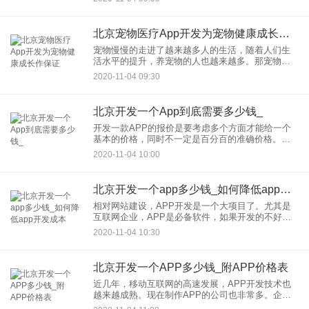
通过轮椅共享的方式，为医院提供轮椅上的资源的
补充，让更多的对轮椅
北京宠物医疗App开发为宠物健康成长作保证
宠物慢慢的走进了越来越多人的生活，随着人们生
活水平的提升，养宠物的人也越来越多。那宠物医
疗App开发给用户提供方便的宠物医疗服务，帮助宠
2020-11-04 09:30
物们健康的成长。让用户们可以通过宠物医疗App获
得宠物上的医疗服
北京开发一个App到底需要多少钱_
开发一款APP的报价是要考虑多个方面才能给一个
基本的价格，同时不一定是百分百的准确价格。总
而言之，APP的开发价格，不能说上来你一问多少
2020-11-04 10:00
钱？就直接告诉你多少的，这个都是需要双方先详
细沟通的一下要开发A
北京开发一个app多少钱_如何降低app开发成本
相对网站建设，APP开发是一个大项目了。尤其是
互联网企业，APP是必备软件，如果开发的不好是
直接会影响到后面的运营推广的。因此不管是企业
2020-11-04 10:30
自主开发还是找开发公司，都需要完善其功能需
求。那对于没有能力组建
北京开发一个APP多少钱_附APP价格表
近几年，移动互联网的高速发展，APP开发技术也
越来越成熟。现在制作APP的公司也非常多。企业
关心的问题开发一个APP要多少钱。今天至隆科技