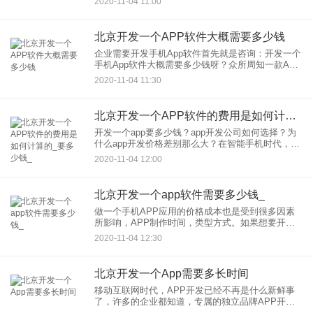
2020-11-04 11:00
就和大家详细分析一下这个问题，开发一个APP多
少钱？制作APP
北京开发一个APP软件大概需要多少钱
企业需要开发手机App软件首先就是咨询：开发一个
手机App软件大概需要多少钱呀？众所周知一款APP
的价格是根据需求决定的，App开发的核心就是各项
2020-11-04 11:30
功能的开发，开发的成本核心就是看app各项功能开
发需要
北京开发一个APP软件的费用是如何计算的_要多少钱_
开发一个app要多少钱？app开发公司如何选择？为
什么app开发价格差别那么大？在智能手机时代，很
多企业及创业者都想开发一个自己的手机app软件，
2020-11-04 12:00
但是app开发技术门槛高，而且行业内并没有一个固
定的价
北京开发一个app软件需要多少钱_
做一个手机APP应用的价格成本也是受到很多因素
所影响，APP制作时间，类型方式。如果想要开发
一个APP应用软件首先需要对于开发成本有着了
2020-11-04 12:30
解，询问相应的软件公司了解具体的价格。1.开发模
式(1）选择模板
北京开发一个App需要多长时间
移动互联网时代，APP开发已经不再是什么新鲜事
了，许多的企业都知道，专属的独立品牌APP开发
是企业在移动互联网未来生存发展的重要选择。在