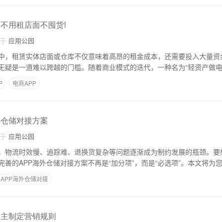
,不用租店面不囤货!
自于
应用公园
中，租赁实体店面或仓库不仅意味着高昂的租金成本，还需要投入大量资
无疑是一道难以跨越的门槛。随着商业模式的迭代，一种名为“轻资产做电商
P
电商APP
外仓储对接方案
自于
应用公园
，物流时效慢、追踪难、退换货复杂等问题逐渐成为制约发展的瓶颈。要
善的APP海外仓储对接方案不再是“加分项”，而是“必选项”。本文将为
APP海外仓储对接
自主制定营销规则