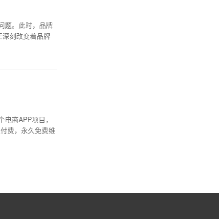
问题。此时，品牌
正深刻改变着品牌
电商APP项目，
性付费，永久免费维