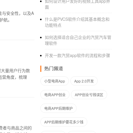
如何设计用户友好的视频工具app界
面
性与安全性，以及A
什么是PVCS软件介绍其基本概念和
护航。
功能特点
如何选择适合自己企业的汽贸汽车管
理软件
开发一款汽贸app软件的流程和步骤
热门频道
握大量用户行为数
运营角度，梳理
小型电商App
App 2.0开发
电商APP创业
APP创业亏钱误区
电商APP后期维护
APP后期维护要花多少钱
费者与商品之间的