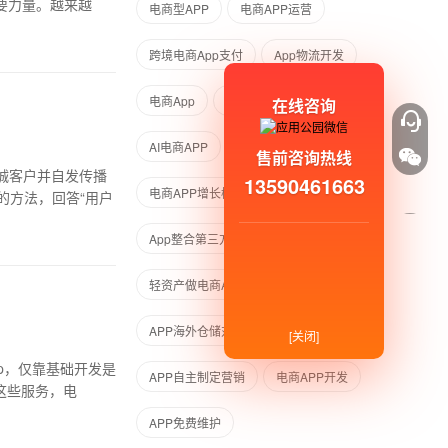
要力量。越来越
电商型APP
电商APP运营
跨境电商App支付
App物流开发
电商App
电商App做私域
在线咨询
AI电商APP
AI电商主流方向
售前咨询热线
诚客户并自发传播
13590461663
电商APP增长模型
APP增长模型
的方法，回答“用户
App整合第三方服务
轻资产做电商APP
跨境电商APP
APP海外仓储对接
品牌电商APP
[关闭]
p，仅靠基础开发是
APP自主制定营销
电商APP开发
这些服务，电
APP免费维护