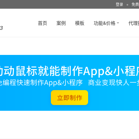
登录
●
免费
首页
案例
模板
功能&价格
代理
3