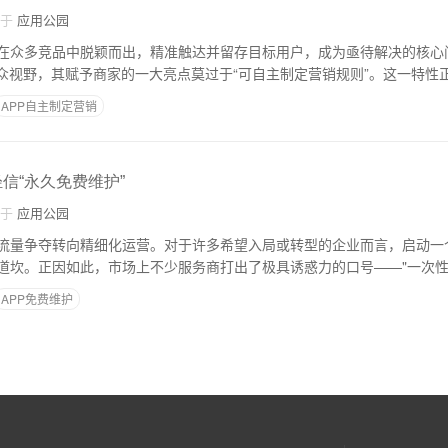
自于
应用公园
在众多竞品中脱颖而出，精准触达并留存目标用户，成为亟待解决的核心
大众视野，其赋予商家的一大亮点莫过于“可自主制定营销规则”。这一特性
APP自主制定营销
轻信“永久免费维护”
自于
应用公园
流量争夺转向精细化运营。对于许多希望入局或转型的企业而言，启动一个
道坎。正因如此，市场上不少服务商打出了极具诱惑力的口号——"一次
APP免费维护