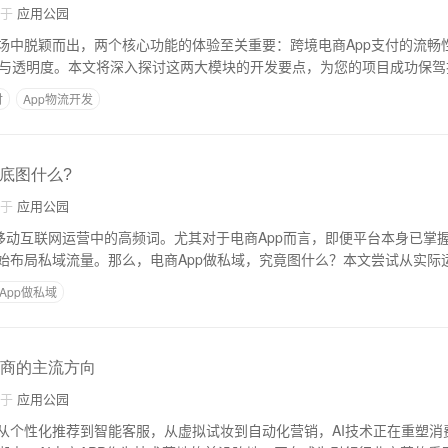
自于
应用公园
场中脱颖而出，两个核心功能的体验至关重要：跨境电商App支付的流畅
性与透明度。本文将深入探讨这两大模块的开发要点，为您的项目成功保驾
付
App物流开发
到底图什么?
自于
应用公园
为移动互联网运营中的高频词。尤其对于电商App而言，即便平台本身已掌
始布局私域流量。那么，电商App做私域，究竟图什么？本文尝试从实际
App做私域
来电商的主流方向
自于
应用公园
从个性化推荐到智能客服，从虚拟试妆到自动化营销，AI技术正在重塑消