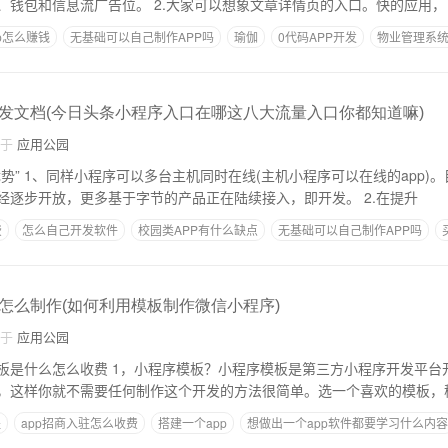
账号首页、个人中心、钱包和信息流广告位。 2.大家可以想象文章详情页的入口。快的应用，
p怎么赚钱
无基础可以自己制作APP吗
瑜伽
0代码APP开发
物业管理系统
发文档(今日头条小程序入口在哪这八大流量入口你都知道嘛)
自于
应用公园
。目前，今日头条，
抖音，头条极速版已经逐步开放，更多基于字节的产品正在陆续接入，即开发。 2.在提升
费
怎么自己开发软件
校园类APP有什么缺点
无基础可以自己制作APP吗
怎么制作(如何利用模板制作微信小程序)
自于
应用公园
小程序模板是第三方小程序开发平台开发的现成小程
，这样你就不需要任何制作这个开发的方法很简单。选一个喜欢的模板，
程
app招商入驻怎么收费
搭建一个app
想做出一个app软件都要学习什么内容
运营成本大概需要多少钱
app商城开发技术要点