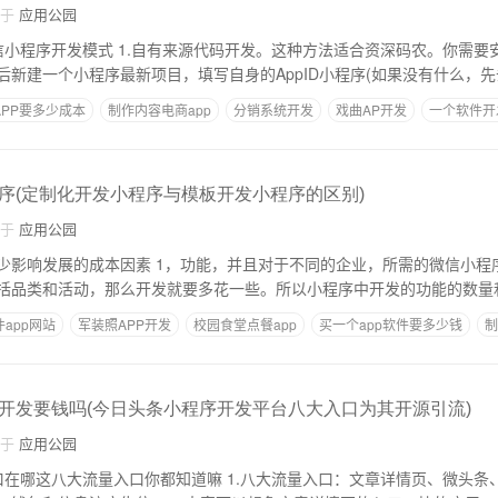
自于
应用公园
发。这种方法适合资深码农。你需要安装它微信。官网
后新建一个小程序最新项目，填写自身的AppID小程序(如果没有什么，先
PP要多少成本
制作内容电商app
分销系统开发
戏曲AP开发
一个软件开
序(定制化开发小程序与模板开发小程序的区别)
自于
应用公园
，并且对于不同的企业，所需的微信小程序功能也不同。比
括品类和活动，那么开发就要多花一些。所以小程序中开发的功能的数量
app网站
军装照APP开发
校园食堂点餐app
买一个app软件要多少钱
制
开发要钱吗(今日头条小程序开发平台八大入口为其开源引流)
自于
应用公园
你都知道嘛 1.八大流量入口：文章详情页、微头条、小视频、搜索、