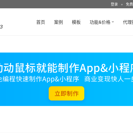
登录
●
免费
首页
案例
模板
功能&价格
代理
3