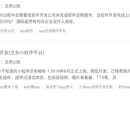
自于
应用公园
的过程中会需要找软件开发公司来完成软件定制服务，当软件开发完成上
付尾款，但源码需要交付吗？ 源码虽然有时对企业没什么用处，
件开发公司
app制作
app在线制作平台
开发(京东小程序平台)
自于
应用公园
.2019年6月正式上线，降低开发，迁移费用开发。 2.百度智能
生组件，提供沉浸式体验，包括音视频、图片查看器、TTS等。并
pp要多少钱
web做app
英语学习app意义
上海app系统开发定制
杭州a