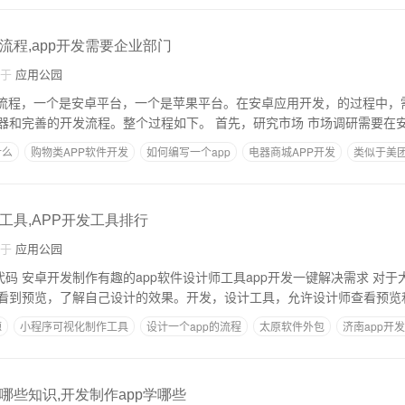
流程,app开发需要企业部门
自于
应用公园
的流程，一个是安卓平台，一个是苹果平台。在安卓应用开发，的过程中，
境、开发工具、模拟器和完善的开发流程。整个过程如下。 首先，研究市场 市场
什么
购物类APP软件开发
如何编写一个app
电器商城APP开发
类似于美
工具,APP开发工具排行
自于
应用公园
 安卓开发制作有趣的app软件设计师工具app开发一键解决需求 对于大多数设计师来
看到预览，了解自己设计的效果。开发，设计工具，允许设计师查看预览
源
小程序可视化制作工具
设计一个app的流程
太原软件外包
济南app开
哪些知识,开发制作app学哪些