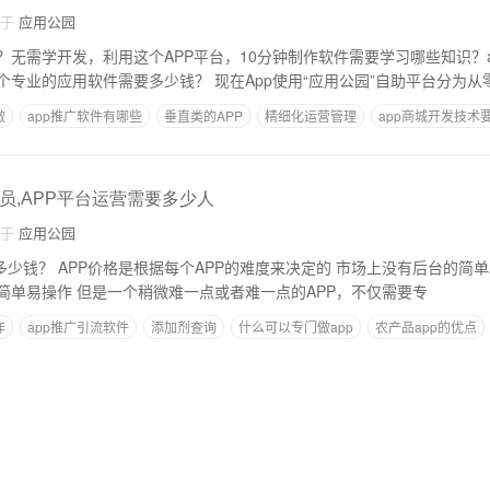
自于
应用公园
？无需学开发，利用这个APP平台，10分钟制作软件需要学习哪些知识？a
什么？从零开发，一个专业的应用软件需要多少钱？ 现在App使用“应用公园”自助平台分
做
app推广软件有哪些
垂直类的APP
精细化运营管理
app商城开发技术
员,APP平台运营需要多少人
自于
应用公园
PP价格是根据每个APP的难度来决定的 市场上没有后台的简单APP只需要几万
元，没有技术含量，简单易操作 但是一个稍微难一点或者难一点的APP，不仅需要专
作
app推广引流软件
添加剂查询
什么可以专门做app
农产品app的优点