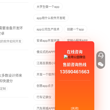
大学生做一个app
app用什么软件开发呢
需要准备开发环
app公司生产技术
创建一个app
调研需要在安卓
安卓app开发环境
官网小程序APP
团的软件如何开发
在线咨询
傻瓜式的APP制作软件
江南百景图小程序和app区别
售前咨询热线
13590461663
开发一个软件要多少钱
和快速分
创意app点子
小程序可视化开发
发定制
行车记录仪
如何制作APP费用
汽车商城APP模板
APP公司战略
[关闭]