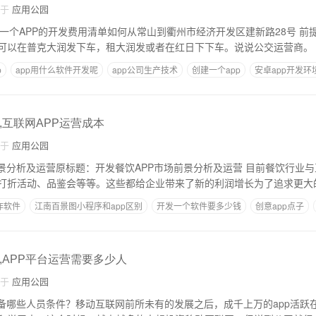
自于
应用公园
可以在普克大润发下车，租大润发或者在红日下下车。说说公交运营商。
p
app用什么软件开发呢
app公司生产技术
创建一个app
安卓app开发环
,互联网APP运营成本
自于
应用公园
运营原标题：开发餐饮APP市场前景分析及运营 目前餐饮行业与互联网的合作方式
打折活动、品鉴会等等。这些都给企业带来了新的利润增长为了追求更大
作软件
江南百景图小程序和app区别
开发一个软件要多少钱
创意app点子
,APP平台运营需要多少人
自于
应用公园
具备哪些人员条件？移动互联网前所未有的发展之后，成千上万的app活跃