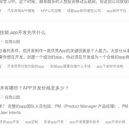
和学习中。这个时候，越来越多的人想投资移动互联网，但说到公司就很
用
汽车商城APP模板
APP公司战略
成都app制作哪些公司
app软件平台
技能,app开发先学什么
自于
应用公园
者必备的条件，但开发制作一款优秀App的关键因素是个人能力。大部分从事
果你想在开发，创建一个成功的app，你必须在开发成为一个合格的app
程
开发带带付款功能的app
商城app需要办理什么手续
app下单软件自制
钱
技术有哪些？APP开发价格是多少？
自于
应用公园
ject Manager
r Interfa
手机app开发
app定制
安卓app开发
app开发需要的技术
app开发价格
言