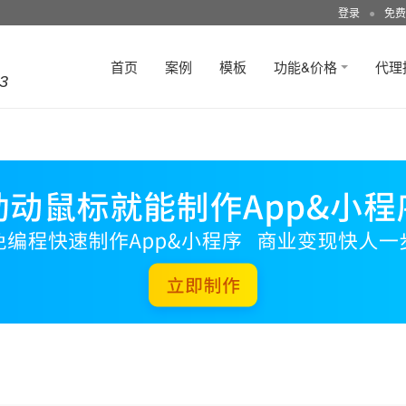
登录
●
免费
首页
案例
模板
功能&价格
代理
3