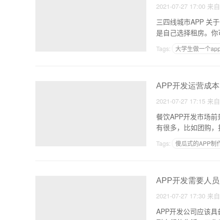
2021-07-27 17:00
来
三四线城市APP 关于一个APP的开发费用清单如何从常山到衢州市经济开发区建新路28号 前提，乘坐普通乘客还
是自己选择租房。你
Tags:
大学生做一个ap
官网小程序APP
APP开发运营成本
2021-07-27 17:15
来
餐饮APP开发市场前景分析及
有很多，比如团购，
Tags:
傻瓜式的APP制
行车记录仪
APP开发需要人员
2021-07-27 17:30
来
APP开发公司应该