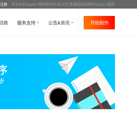
注册
专业手机App&小程序制作开发公司,免编程轻松制作App&小程序
招商
服务支持
公告&资讯
开始制作