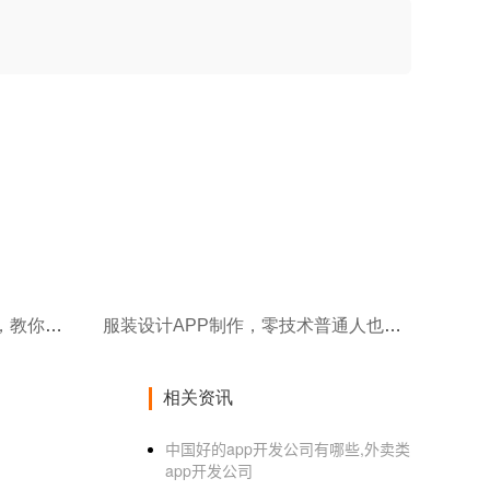
武术搏击App开发，不需技术，教你自己5分钟制作
服装设计APP制作，零技术普通人也可以制作
相关资讯
中国好的app开发公司有哪些,外卖类
app开发公司