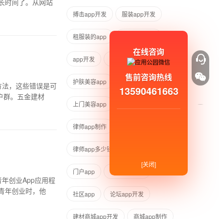
长时间了。从网站
搏击app开发
服装app开发
租服装的app
服装搭配app
在线咨询
app开发
化妆品app
美容app
售前咨询热线
护肤美容app
整形美容app
方法，这些错误是可
13590461663
户群。五金建材
上门美容app
律师app开发
律师app制作
律师app模板
律师app多少钱
论坛app
[关闭]
门户app
社区论坛app
年创业App应用程
青年创业时，他
社区app
论坛app开发
建材商城app开发
商城app制作