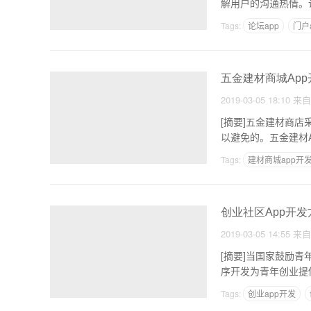
解用户的沟通热情。
Tags:
论坛app
门户
五金建材商城Ap
2019-03-05 18:10
来
[摘要]五金建材商
以避免的。五金建材
Tags:
建材商城app开
创业社区App开
2019-03-05 14:55
来
[摘要]当国家鼓励
序开发为青年创业提
Tags:
创业app开发