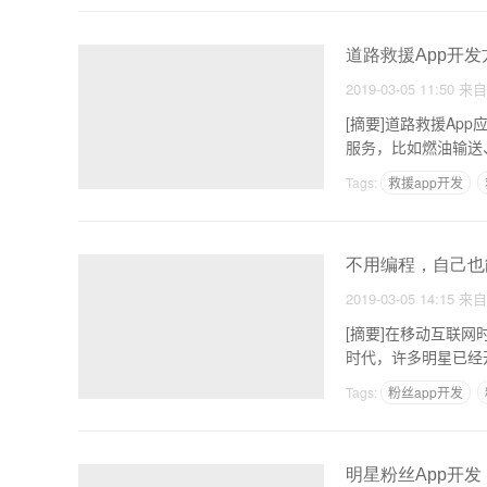
道路救援App开
2019-03-05 11:50
来
[摘要]道路救援A
服务，比如燃油输送
Tags:
救援app开发
不用编程，自己也
2019-03-05 14:15
来
[摘要]在移动互联
时代，许多明星已经
Tags:
粉丝app开发
明星粉丝App开