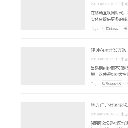
2019-02-21 10:30
来
在移动互联网时代，
实体店提供更多的线
Tags:
化妆品app
美
律师App开发方案
2019-02-15 09:10
来
当遇到纠纷而不知道
解，这使得纠纷发生
平
Tags:
律师app开发
地方门户社区论坛
2019-01-16 18:00
来
[摘要]论坛是社区