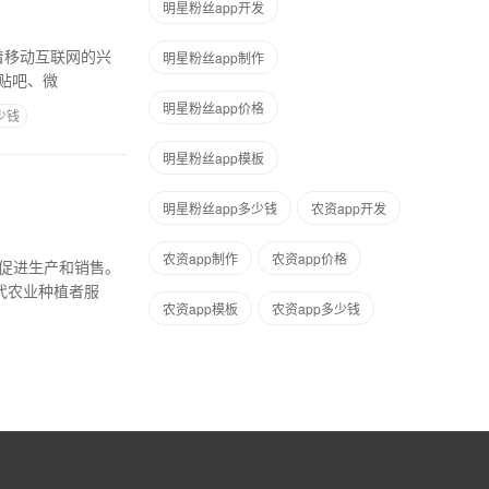
明星粉丝app开发
着移动互联网的兴
明星粉丝app制作
贴吧受到了许多冲击。粉丝App开发是在国内众多粉丝的帮助下，搭建一站式服务平台。 贴吧、微
明星粉丝app价格
少钱
明星粉丝app模板
明星粉丝app多少钱
农资app开发
农资app制作
农资app价格
地促进生产和销售。
代农业种植者服
农资app模板
农资app多少钱