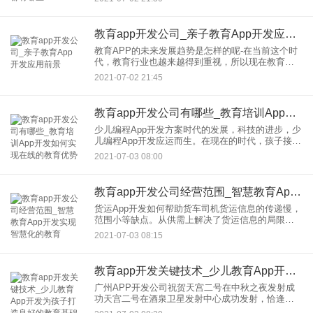
有O2O、B2
教育app开发公司_亲子教育App开发应用前景
教育APP的未来发展趋势是怎样的呢-在当前这个时
代，教育行业也越来越得到重视，所以现在教育行
业也是比较热门的话题之一。所以教育APP开发也
2021-07-02 21:45
出现在了我们的视野之中
教育app开发公司有哪些_教育培训App开发如何实现在线的教育优势
少儿编程App开发方案时代的发展，科技的进步，少
儿编程App开发应运而生。在现在的时代，孩子接触
到的都是高新技术发展带来的产物，高新科技让他
2021-07-03 08:00
们的世界变得更加的丰
教育app开发公司经营范围_智慧教育App开发实现智慧化的教育
货运App开发如何帮助货车司机货运信息的传递慢，
范围小等缺点。从供需上解决了货运信息的局限，
扩大了货运运输的优势。让我们的货车司机可以得
2021-07-03 08:15
到更多的订单的机会，满足
教育app开发关键技术_少儿教育App开发为孩子打造良好的教育基础
广州APP开发公司祝贺天宫二号在中秋之夜发射成
功天宫二号在酒泉卫星发射中心成功发射，恰逢中
秋佳节，卫星是航天的使者，而天宫二号是我国为