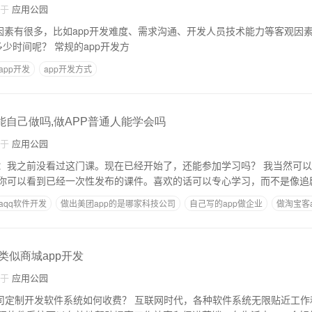
自于
应用公园
的因素有很多，比如app开发难度、需求沟通、开发人员技术能力等客观因素
p从开发到上线需要多少时间呢？ 常规的app开发方
app开发
app开发方式
能自己做吗,做APP普通人能学会吗
自于
应用公园
前没看过这门课。现在已经开始了，还能参加学习吗？ 我当然可以参加！如果你中途
你可以看到已经一次性发布的课件。喜欢的话可以专心学习，而不是像追
aqq软件开发
做出美团app的是哪家科技公司
自己写的app做企业
做淘宝客
,类似商城app开发
自于
应用公园
如何收费？ 互联网时代，各种软件系统无限贴近工作和生活。在企业，