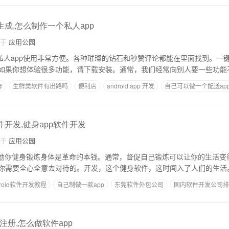
生成,怎么制作一个私人app
自于
应用公园
制作私人app使用非常方便。各种璀璨的钻石和秒赞评论都能在里面找到。一
如果你想体验很多功能，请下载安装。通常，我们经常向别人要一些功能
作
生鲜类软件有出路吗
便利店
android app 开发
自己可以做一个配送ap
久多少个人
件开发,健身app软件开发
自于
应用公园
鼓励你健身锻炼身体是革命的本钱。通常，督促自己锻炼可以让你的生活变
你需要全心全意去对待的。开发，这个健身软件，这时闯入了人们的生活
droid软件开发教程
自己制做一款app
东莞软件外包公司
国内软件开发公司排
注册,怎么做软件app