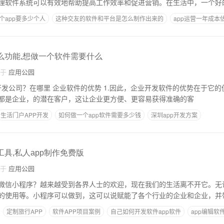
理软件系统可以有效地帮助提高工作效率和促进营销。在生活中，一个好
个app要多少个人
这种交友的软件和平台是怎么制作出来的
app运营一年成本
么软件
我想自己做一个app软件
什么功能,想做一个软件需要什么
自于
应用公园
1.因此，企业开发软件的优势在于它的便捷性。一般选择
都是企业，的潜在客户，这让企业更方便、更容易获得准确的客
生活门户APP开发
如何做一个app软件需要多少钱
深圳app开发方案
发步骤
个人制作app怎么发布
工具,私人app制作免费版
自于
应用公园
微信小程序？越来越受到各界人士的欢迎，现在我们的生活离不开它。无
的使用等。小程序可以做到，这可以说赋能了各个行业的企业和企业，并
定制旅行APP
软件APP项目案例
自己如何开发软件app软件
app编辑软