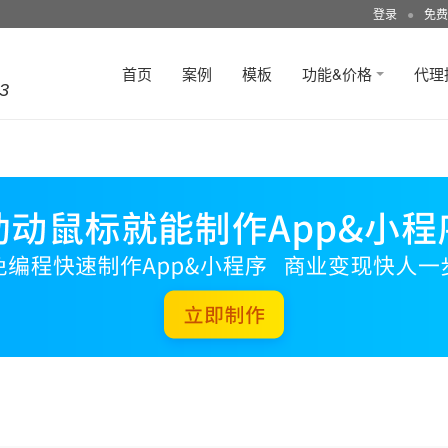
登录
●
免费
首页
案例
模板
功能&价格
代理
3