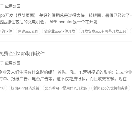
自于
应用公园
的假期总是过得太快。转眼间，暑假已经过了一半。还有很多暑
假计划没有实现吗？然后抓住较后的充电机会， APPInventor是一个在开发
己的软件
创建app公司
做企业app软件开发
开发安卓app有哪些开发工具
汇总
,免费企业app制作软件
自于
应用公园
响呢？ 首先，我。 1.营销模式的影响：过去企业用传统的营销模式
传单、报纸广告、电台广告等。这不仅花费很多，而且收效甚微。现在
个好
校园APP经济效益
怎么看APP是用什么开发的
新闻app的优势和劣势
程