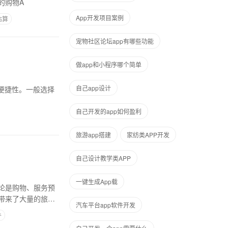
的购物A
App开发项目案例
估算
宠物社区论坛app有哪些功能
做app和小程序哪个简单
自己app设计
自己开发的app如何盈利
旅游app搭建
家纺类APP开发
自己设计教学类APP
一键生成App载
论是购物、服务预
带来了大量的旅
汽车平台app软件开发
件