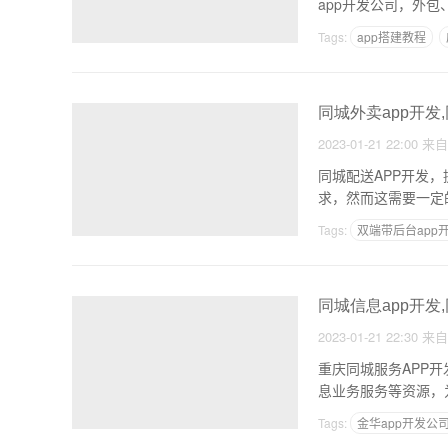
Tags:
app搭建教程
手机应用程序制作
同城外卖app开发
2023-01-21 22:00
来
同城配送APP开发
求，然而这需要一定
青睐
Tags:
双端带后台app
共享充电桩APP开发
同城信息app开发
2023-01-21 22:30
来
重庆同城服务APP开
Tags:
金华app开发公
一般一个app开发需要