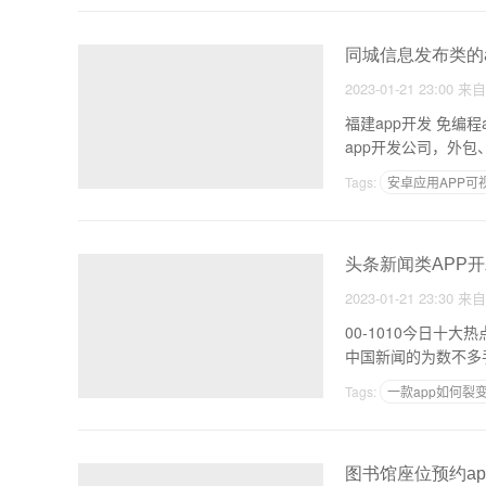
同城信息发布类的a
2023-01-21 23:00
来
福建app开发 免编
Tags:
安卓应用APP可
app低代码平台
头条新闻类APP开
2023-01-21 23:30
来
00-1010今日十
Tags:
一款app如何裂
做个购物app需要多少
图书馆座位预约ap