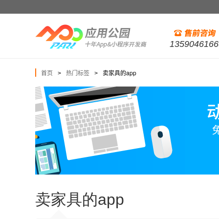
1359046166
首页
热门标签
卖家具的app
>
>
卖家具的app