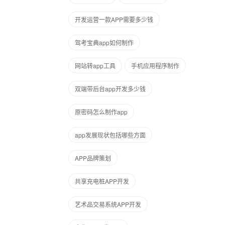
开发运营一款APP需要多少钱
驾考宝典app如何制作
网站转app工具
手机应用程序制作
双端带后台app开发多少钱
原密码怎么制作app
app发展现状包括哪些方面
APP品牌策划
共享充电桩APP开发
艺术品交易系统APP开发