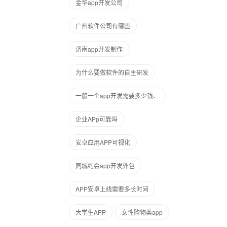
金华app开发公司
广州软件公司有哪些
济南app开发制作
为什么要做软件的自主研发
一般一个app开发需要多少钱、
企业APp可靠吗
安卓应用APP可视化
同城约会app开发外包
APP安卓上线需要多长时间
大学生APP
女性购物类app