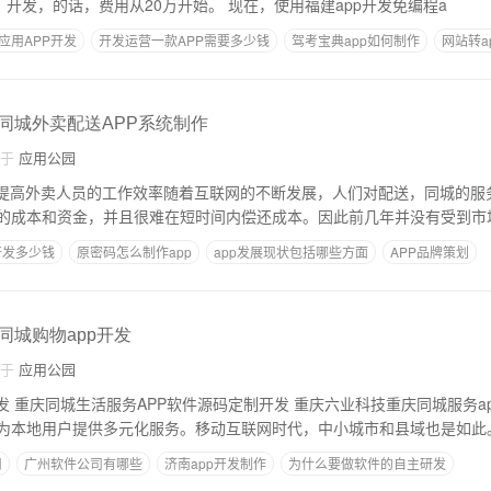
app开发公司，外包、开发，的话，费用从20万开始。 现在，使用福建app开发免编程a
应用APP开发
开发运营一款APP需要多少钱
驾考宝典app如何制作
网站转a
,同城外卖配送APP系统制作
自于
应用公园
，提高外卖人员的工作效率随着互联网的不断发展，人们对配送，同城的服
的成本和资金，并且很难在短时间内偿还成本。因此前几年并没有受到市
开发多少钱
原密码怎么制作app
app发展现状包括哪些方面
APP品牌策划
艺术品交易系统APP开发
,同城购物app开发
自于
应用公园
发 重庆同城生活服务APP软件源码定制开发 重庆六业科技重庆同城服务a
司
广州软件公司有哪些
济南app开发制作
为什么要做软件的自主研发
多少钱、
企业APp可靠吗