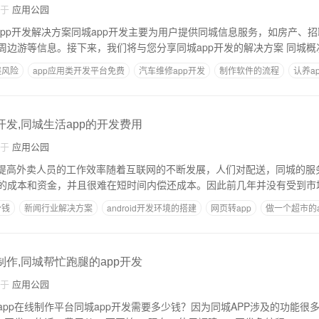
自于
应用公园
app开发解决方案同城app开发主要为用户提供同城信息服务，如房产、
二手、宠物、车辆、周边游等信息。接下来，我们将与您分享同城app开发的解
展风险
app应用类开发平台免费
汽车维修app开发
制作软件的流程
认养a
开发,同城生活app的开发费用
自于
应用公园
，提高外卖人员的工作效率随着互联网的不断发展，人们对配送，同城的服
的成本和资金，并且很难在短时间内偿还成本。因此前几年并没有受到市
少钱
新闻行业解决方案
android开发环境的搭建
网页转app
做一个超市的
制作,同城帮忙跑腿的app开发
自于
应用公园
程app在线制作平台同城app开发需要多少钱？因为同城APP涉及的功能很