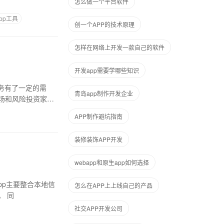
怎么做一个平台软件
pp工具
创一个APP的技术原理
怎样在网络上开发一款自己的软件
开发app需要学哪些知识
务有了一定的需
青岛app制作开发企业
场和风险投资家的
APP制作避坑指南
装修装饰APP开发
webapp和原生app如何选择
pp主要整合本地信
怎么在APP上上线自己的产品
息业务服务等资源，为本地用户提供多元化服务。移动互联网时代，中小城市和县域也是如此。 同
社交APP开发公司