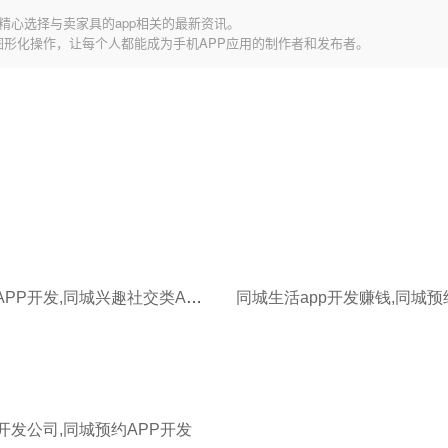
精心选择与卖家具的app相关的最新资讯。
图形化操作，让每个人都能成为手机APP应用的制作者和发布者。
同城社区APP开发,同城兴趣社交类APP开发
开发公司,同城预约APP开发