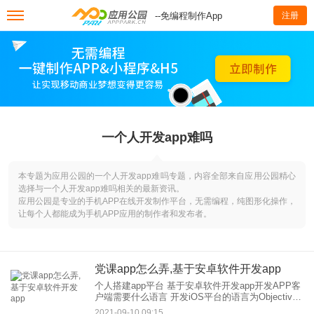
--免编程制作App
注册
一个人开发app难吗
本专题为应用公园的一个人开发app难吗专题，内容全部来自应用公园精心
选择与一个人开发app难吗相关的最新资讯。
应用公园是专业的手机APP在线开发制作平台，无需编程，纯图形化操作，
让每个人都能成为手机APP应用的制作者和发布者。
党课app怎么弄,基于安卓软件开发app
个人搭建app平台 基于安卓软件开发app开发APP客
户端需要什么语言 开发iOS平台的语言为Objective-
C，而开发一般使用苹果、公司、开发的iossdk搭建
2021-09-10 09:15