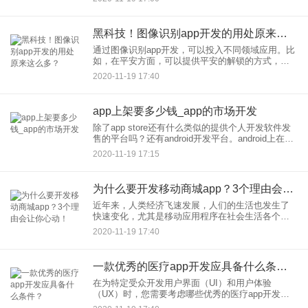
材，图文操作方式，傻瓜而便捷，非常适合零基础
的开发者们自己动
黑科技！图像识别app开发的用处原来这么多？
通过图像识别app开发，可以投入不同领域应用。比
如，在平安方面，可以提供平安的解锁的方式，对
用户的图像的识别，结合人脸识别技术的实现。在
2020-11-19 17:40
农业领域，协助用户识别一些农户不认识的或者不
常见的植物，确定它存
app上架要多少钱_app的市场开发
除了app store还有什么类似的提供个人开发软件发
售的平台吗？还有android开发平台。android上在线
store还不需要严格审核。但是没有前途，android是
2020-11-19 17:15
开源平台，将来是山寨机的优选
为什么要开发移动商城app？3个理由会让你心动！
近年来，人类经济飞速发展，人们的生活也发生了
快速变化，尤其是移动应用程序在社会生活各个领
域的普及。为了使消费者的在线购物过程简单，方
2020-11-19 17:40
便，安全，快捷，在线移动app商城已经成为一种新
的，流行的购物方式。
一款优秀的医疗app开发应具备什么条件？
在为特定受众开发用户界面（UI）和用户体验
（UX）时，您需要考虑哪些优秀的医疗app开发以
及您需要考虑注意哪些事项？ 高质量的医学app开发