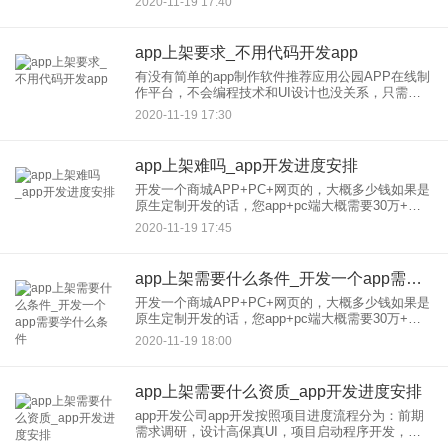
2020-11-19 17:40
设计对于任何移动应用程序都很重要，但是在为敏
感目标受众
app上架要求_不用代码开发app
有没有简单的app制作软件推荐应用公园APP在线制
作平台，不会编程技术和UI设计也没关系，只需要
通过应用公园制作平台，选择合适的模板，添加素
2020-11-19 17:30
材，图文操作方式，傻瓜而便捷，非常适合零基础
的开发者们自己动
app上架难吗_app开发进度安排
开发一个商城APP+PC+网页的，大概多少钱如果是
原生定制开发的话，您app+pc端大概需要30万+。
如果你是购买人家的授权，那么一年的授权费用大
2020-11-19 17:45
概就是5-6万的样子。还有一种就是混合开发，价格
大概就
app上架需要什么条件_开发一个app需要学什么条件
开发一个商城APP+PC+网页的，大概多少钱如果是
原生定制开发的话，您app+pc端大概需要30万+。
如果你是购买人家的授权，那么一年的授权费用大
2020-11-19 18:00
概就是5-6万的样子。还有一种就是混合开发，价格
大概就
app上架需要什么资质_app开发进度安排
app开发公司app开发按照项目进度流程分为：前期
需求调研，设计高保真UI，项目启动程序开发，交
付测试版，修改软件bug优化程序获得客户认可后交