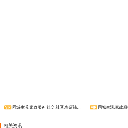
同城生活,家政服务,社交,社区,多店铺入驻
同城生活,家政服务,社交
同城E栈主题是主要针对同城
同城生活APP
相关资讯