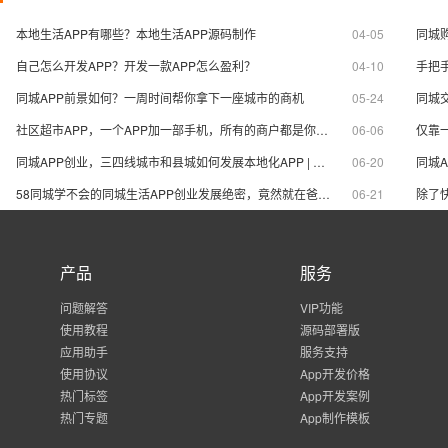
信息聚合的用户进行设计的模板，
针对做同城信息综合
包含房屋租赁、兼职招聘及家政维
行设计的，包含餐饮
本地生活APP有哪些？本地生活APP源码制作
04-05
同城
修等板块。
人才招聘、家政服务
自己怎么开发APP？开发一款APP怎么盈利？
04-10
手把
同城APP前景如何？一周时间帮你拿下一座城市的商机
05-24
社区超市APP，一个APP加一部手机，所有的商户都是你的生意
06-06
同城APP创业，三四线城市和县城如何发展本地化APP | 同城APP盈利模式
06-20
58同城学不会的同城生活APP创业发展绝密，竟然就在爸妈的朋友圈？
06-21
产品
服务
问题解答
VIP功能
使用教程
源码部署版
应用助手
服务支持
使用协议
App开发价格
热门标签
App开发案例
热门专题
App制作模板