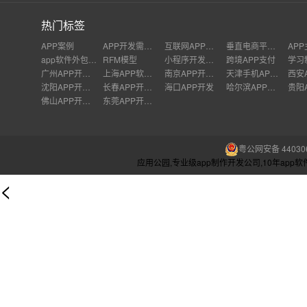
热门标签
APP案例
APP开发需要学习哪些知识
互联网APP营销
垂直电商平台发展
app软件外包公司
RFM模型
小程序开发成本
跨境APP支付
广州APP开发公司
上海APP软件开发公司
南京APP开发外包
天津手机APP开发
沈阳APP开发公司
长春APP开发价格
海口APP开发
哈尔滨APP开发
佛山APP开发公司
东莞APP开发公司
粤公网安备 440306
应用公园,专业级app制作开发公司,10年ap
<