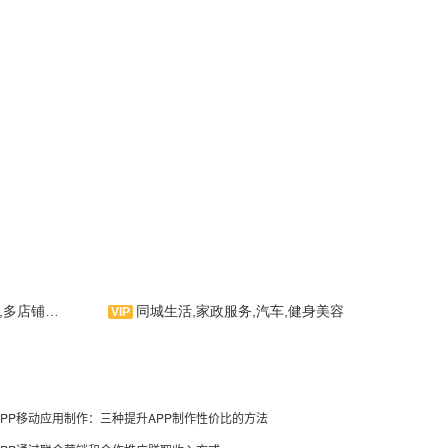
,酒店,餐饮
同城生活,家政服务,汽车,健身美容
帮邻，是一款生活服务类手机
应用软件。集生活服务、休闲服
务、消息资讯为一体的生活信息类
服务云平台！是APP制作界的拳头
APP移动应用制作：三种提升APP制作性价比的方法
产品。