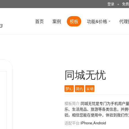
登录
●
免费
首页
案例
模板
功能&价格
代理
3
同城无忧
梦幻
简约
呆萌
模板简介:
同城无忧是专门为手机用户
乐、生活用品、旅游等各类信息，并拥
验。相信您能在使用中，体验到我们作
适配平台:
iPhone,Android