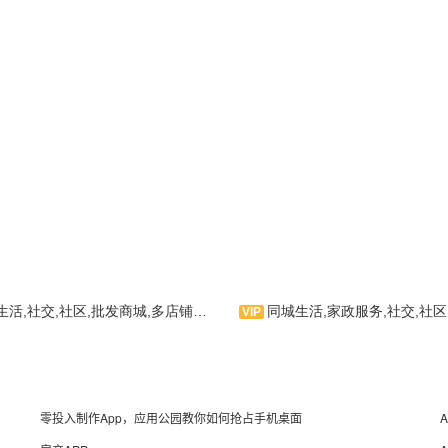
活,社交,社区,批发商城,多店铺入驻,酒店,餐饮
同城生活,家政服务,社交,社区,多店铺入驻
城定位”主题是主要针对做
同城生活APP主题模板是主要
APP的用户进行设计的模
针对做同城信息综合汇总的用户进
含美食、美发、酒店、休闲
行设计的，包含餐饮美食、购物、
零投入制作App，应用公园教你如何抢占手机桌面
板块
人才招聘、家政服务等板块。