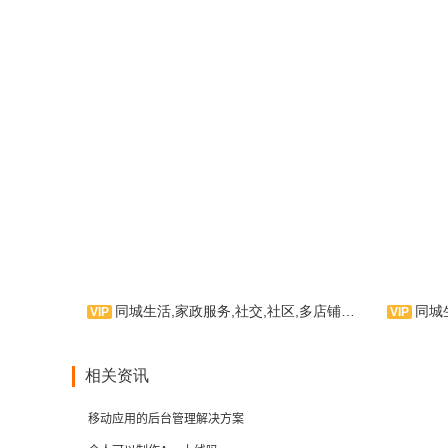
同城生活,家政服务,社交,社区,多店铺入驻
同城生
同城E栈主题是主要针对同城
“多
相关资讯
信息聚合的用户进行设计的模板，
同城生活
包含房屋租赁、兼职招聘及家政维
板，包
移动应用的后台管理解决方案
修等板块。
娱乐等