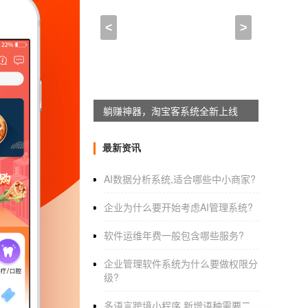
keepAPP盈利模式_傻瓜
<
>
2021-01-31 20:30:00
来自于
应用公园
不用傻瓜软件怎么开发app
可以使用像bmob这样提供后端云服务的提
躺赚神器，淘宝客系统全新上线
这样的云服务提供商，几乎能免去所有服
最新资讯
AI数据分析系统,适合哪些中小商家?
前端工程师分分钟为你的APP添加一个强
企业为什么要开始考虑AI管理系统?
为你提供一整套完整的后端解决方案，可
软件运维年费一般包含哪些服务?
高效、省时、快速实现产品的价值。建议把
了。
企业管理软件系统为什么要做权限分
级?
keep
APP盈利模式
_傻瓜
app开发平台
多语言跨境小程序,新增语种需要二