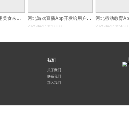
美食视频APP开发 用美食来犒劳自己
河北游戏直播App开发给用户带来哪些好处
2021-04-17 15:30:00
2021-04-17 15:45:0
我们
关于我们
联系我们
加入我们
粤公网安备 44030602002171号
粤ICP备15056436号-2