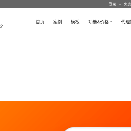
登录
●
免费
首页
案例
模板
功能&价格
代理
3