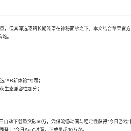
量，但其筛选逻辑长期笼罩在神秘面纱之下。本文结合苹果官方
策略。
选"AR新体验"专题；
应用可获生态兼容性加分；
日自动下载量突破50万，凭借流畅动画与稳定性获得"今日游戏"
线首周登上"今日App"封面，下载量超30万次。