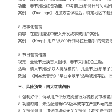
功能：春节推出红包功能，中考前上线"倒计时"小组
案例：《Duolingo》增加方言课程后，特定地区下载
2. 故事化营销
内容：在应用描述中嵌入开发故事或用户案例。
案例：《Keep》用户"从200斤到马拉松选手"的蜕变
3. 节日营销借势
视觉：圣诞节更换雪人图标，春节采用红色主题。
活动：情人节推出"双人挑战模式"，儿童节上线"亲子
数据：《网易云音乐》"毕业季歌单"活动被推荐后，日
三、风险预警：四大红线勿触
1. 强制好评：诱导用户评分或刷量行为将触发审核警
2. 功能缺陷：未适配最新iOS版本或存在严重Bug的
3. 关键词滥用：描述中堆砌无关关键词（如"免费""