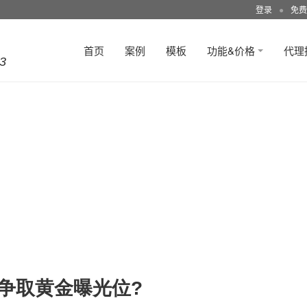
登录
●
免费
首页
案例
模板
功能&价格
代理
3
何争取黄金曝光位?