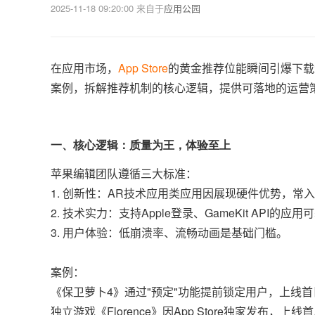
2025-11-18 09:20:00
来自于
应用公园
在应用市场，
App Store
的黄金推荐位能瞬间引爆下载
案例，拆解推荐机制的核心逻辑，提供可落地的运营
一、核心逻辑：质量为王，体验至上
苹果编辑团队遵循三大标准：
1. 创新性：AR技术应用类应用因展现硬件优势，常入
2. 技术实力：支持Apple登录、GameKit API的
3. 用户体验：低崩溃率、流畅动画是基础门槛。
案例：
《保卫萝卜4》通过"预定"功能提前锁定用户，上线首
独立游戏《Florence》因App Store独家发布，上