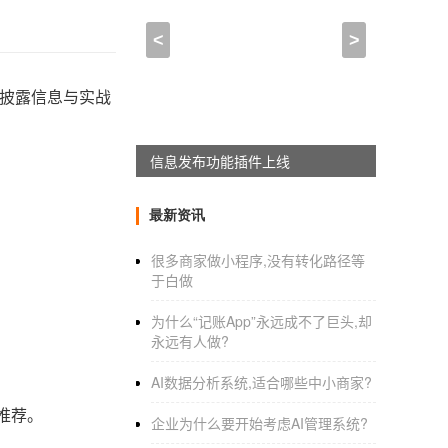
<
>
披露信息与实战
APPWORKON上线
最新资讯
很多商家做小程序,没有转化路径等
于白做
为什么“记账App”永远成不了巨头,却
永远有人做?
AI数据分析系统,适合哪些中小商家?
推荐。
企业为什么要开始考虑AI管理系统?