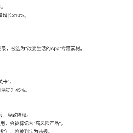
件。
量增长210%。
记录，被选为"改变生活的App"专题素材。
关卡"。
活提升45%。
报，导致降权。
应用，会被标记为"高风险产品"。
赚钱"），将被判定为违规。