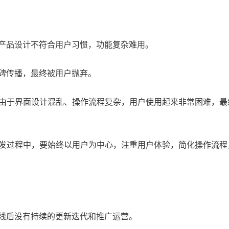
，产品设计不符合用户习惯，功能复杂难用。
碑传播，最终被用户抛弃。
但由于界面设计混乱、操作流程复杂，用户使用起来非常困难，
开发过程中，要始终以用户为中心，注重用户体验，简化操作流
上线后没有持续的更新迭代和推广运营。