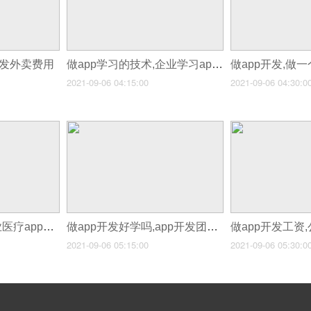
p开发外卖费用
做app学习的技术,企业学习app开发
2021-09-06 04:15:00
2021-09-06 04:30:0
做app开发公司,企业医疗app开发公司
做app开发好学吗,app开发团队组成
2021-09-06 05:15:00
2021-09-06 05:30:0