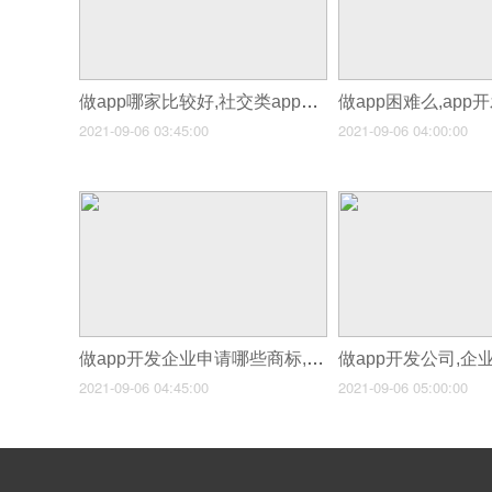
做app哪家比较好,社交类app开发公司
做app困难么,ap
2021-09-06 03:45:00
2021-09-06 04:00:00
做app开发企业申请哪些商标,企业开发的app需要申请什么
2021-09-06 04:45:00
2021-09-06 05:00:00