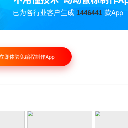
已为各行业客户生成
款App
1446441
立即体验免编程制作App