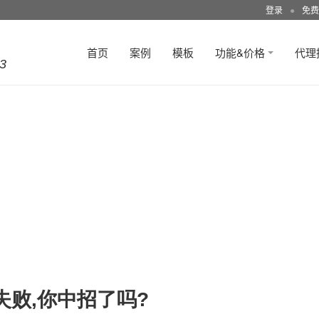
登录
●
免费
首页
案例
模板
功能&价格
代理
3
失败,你中招了吗?