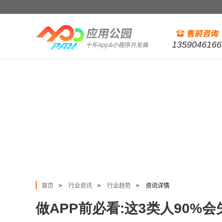
1359046166
首页
行业资讯
行业趋势
资讯详情
>
>
>
做APP前必看:这3类人90%会