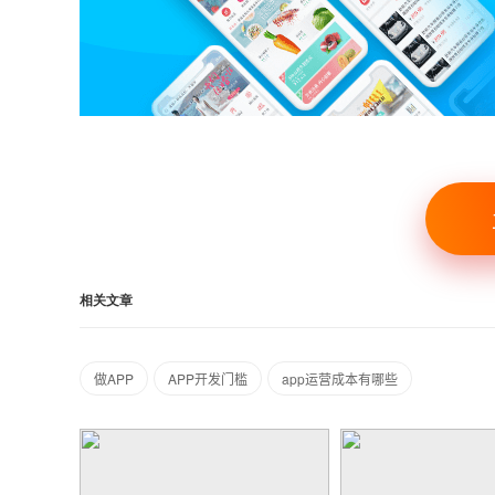
相关文章
做APP
APP开发门槛
app运营成本有哪些