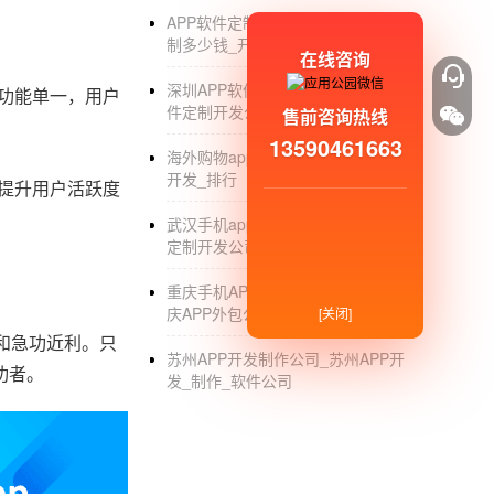
APP软件定制价格_专业APP软件定
制多少钱_开发方案_公司
在线咨询
深圳APP软件定制开发_深圳APP软
品功能单一，用户
件定制开发公司_制作_外包_团队
售前咨询热线
13590461663
海外购物app_海外代购哪个app好_
开发_排行
断提升用户活跃度
武汉手机app软件开发_武汉app软件
定制开发公司_排名
重庆手机APP软件开发制作公司_重
庆APP外包公司有哪些_制作_定制
[关闭]
和急功近利。只
苏州APP开发制作公司_苏州APP开
功者。
发_制作_软件公司