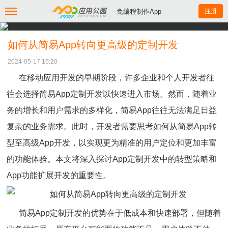
--免编程制作App
注册
如何从简易App转向更高级的定制开发
2024-05-17 16:20
在移动应用开发的早期阶段，许多企业和个人开发者往
往会选择简易App定制开发以快速进入市场。然而，随着业
务的增长和用户需求的多样化，简易App往往无法满足日益
复杂的业务需求。此时，开发者需要思考如何从简易App转
型至高级App开发，以实现更为精准的用户定位和更加丰富
的功能体验。本文将深入探讨App定制开发中的转型策略和
App功能扩展开发的重要性。
简易App定制开发的优势在于低成本和快速部署，但随着