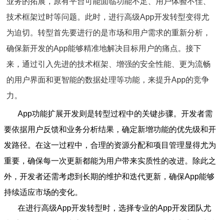
业务的拓展，原有平台可能面临功能不足、用户体验不佳、
技术框架过时等问题。此时，进行高级App开发转型变得尤
为迫切。转型首先要进行的是市场和用户需求的重新分析，
确保新开发的App能够精准地解决目标用户的痛点。接下
来，通过引入先进的技术框架、增强的安全性能、更为流畅
的用户界面和更智能的数据处理等功能，来提升App的竞争
力。
App功能扩展开发则是转型过程中的关键步骤。开发者需
要依据用户反馈和业务分析结果，确定新增功能的优先级和开
发路径。在这一过程中，合理的资源分配和项目管理显得尤为
重要，确保每一次更新都能为用户带来实质性的改进。除此之
外，开发者还需考虑到长期的维护和迭代更新，确保App能够
持续适应市场的变化。
在进行高级App开发转型时，选择专业的App开发团队尤