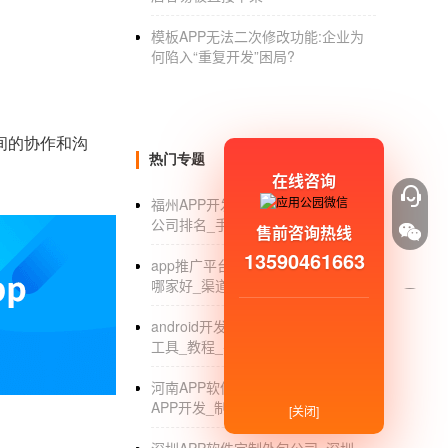
模板APP无法二次修改功能:企业为
何陷入“重复开发”困局?
间的协作和沟
热门专题
在线咨询
福州APP开发_福州APP开发多少钱_
公司排名_手机软件制作
售前咨询热线
13590461663
app推广平台_app推广平台有哪些_
哪家好_渠道
android开发入门_android app开发
工具_教程_平台
河南APP软件开发外包公司_河南
APP开发_制作_软件外包_公司
[关闭]