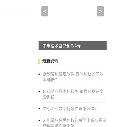
<
>
不用技术自己制作App
最新资讯
定制智能管理软件,真的能让公司效
率翻倍?
传统企业数字化转型,别盲目搭建全
套系统
中小企业数字化软件该怎么做?
未申请软件著作权的APP,上架应用商
店容易被直接下架