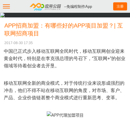
--免编程制作App
注册
APP招商加盟：有哪些好的APP项目加盟？| 互
联网招商项目
2017-08-30 17:35
中国已正式步入移动互联网全民时代，移动互联网创业迎来
黄金时代，特别是在李克强总理的号召下，“互联网+”的创业
领域等待着创业者去开垦。
移动互联网全新的商业模式，对于传统行业来说形成强烈的
冲击，他们不得不站在移动互联网的角度，对市场、客户、
产品、企业价值链甚整个商业模式进行重新思考、变革。