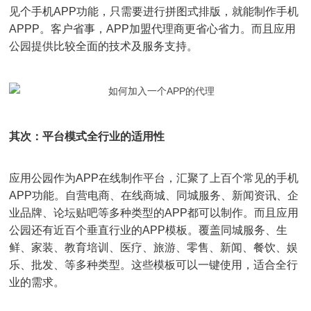
见个手机APP功能，只需要进行拼图式排版，就能制作手机
APPP。客户省事，APP加盟代理商更省心省力。而且应用
公园提供比较全面的技术及服务支持。
其次：平台模式全行业的适用性
应用公园作为APP在线制作平台，汇聚了上百个常见的手机
APP功能。自营电商、在线商城、同城服务、新闻资讯、企
业品牌、论坛贴吧等多种类型的APP都可以制作。而且应用
公园还有近百个垂直行业的APP模板。覆盖同城服务、生
鲜、家装、教育培训、医疗、旅游、零售、新闻、餐饮、娱
乐、批发、等多种类型。这些模板可以一键使用，适合全行
业的需求。