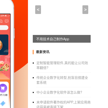
做一个简单查询功能的APP
<
>
2023-02-09 17:00:00
来自于
应用公园
00-1010是一个非常大的流量池，用来通过
面会有商业专家详细讲解！
不用技术自己制作App
开发，小程序，商城和费用有五个影响因素
最新资讯
定制智能管理软件,真的能让公司效
一、商城系统的功能：即企业希望客户在小程
率翻倍?
基本功能：产品展示、购物车、采购订单、订
传统企业数字化转型,别盲目搭建全
套系统
营销功能：拼团，穗、优惠券、便宜货、红包
此外，企业还可以根据自己的产品挖掘更多的
中小企业数字化软件该怎么做?
本和更多的相关成本。开发功能少，难度小。
未申请软件著作权的APP,上架应用商
业来决定需求。
店容易被直接下架