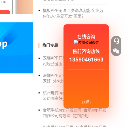
2.商城佩奇
模板APP无法二次修改功能:企业为
何陷入“重复开发”困局?
小程序商城
实际上相当于一个简单的商城应用
也将延长开发周期。相关成本会上升。同样，
在线咨询
3.服务器配置
热门专题
开发在线商城系统和企业都需要有服务器。像
售前咨询热线
需要租用服务器。现在企业可以选择云服务器，
13590461663
深圳APP开发公司_深圳APP开发公
司经营范围_定制_外包
服务器
4.商城域名
深圳APP定制_深圳APP定制公司哪
家好_外包制作_报价
企业需要建设一个商城系统，所以需要有自己
杭州电商app开发_深圳电商app开发
这个价格一般在50-200年，这个每年都在付费
公司哪家好_价格
[关闭]
5.资格认证
合肥手机app开发公司_合肥app开发
一般企业开通小程序商城系统，需要聊天功能
制作公司有哪些_定制费用
官方，如果需要其他认证，一般要求费用。具