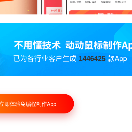
已为各行业客户生成
款App
1446425
立即体验免编程制作App