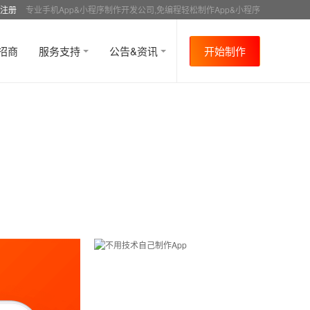
注册
专业手机App&小程序制作开发公司,免编程轻松制作App&小程序
招商
服务支持
公告&资讯
开始制作
首页
行业资讯
APP制作教程
电商
资讯
>
>
>
>