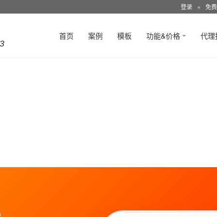
登录
●
免费
首页
案例
模板
功能&价格
代理
3