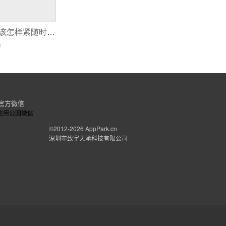
地产APP开发应该怎样紧随时代的脚步？
0
官方微信
©2012-2026
AppPark.cn
深圳市致宇天承科技有限公司