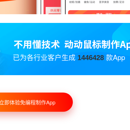
已为各行业客户生成
款App
1446428
立即体验免编程制作App