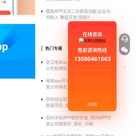
网页设计是指利用markuplanguage，
模板APP无法二次修改功能:企业为
是边肖为大家精心准备的网页设计过程，希望
何陷入“重复开发”困局?
.
在线咨询
如今，对于企业、机构、公司或个人来说，网
是边肖为大家精心准备的制作模型。希望对你
热门专题
售前咨询热线
13590461663
.
武汉电商app开发_武汉电商app开发
公司有哪些_价格
制作是企业、机构、公司或个人在全球互联网
的制作网站的定义。希望对你有帮助！制作网站
电商app开发公司哪家好_电商app开
发公司排名_价格
.
农村创业致富项目_适合在农村创业
在制作，一个简单的网页对初学者来说是非常
[关闭]
致富项目_赚钱方式
雪拉边肖分享的简单网页的方法。希望对你有用
郑州手机APP软件开发_郑州APP开
.
发公司哪家好_排名_价格
只要掌握正确的方法，在制作创建网页并不难