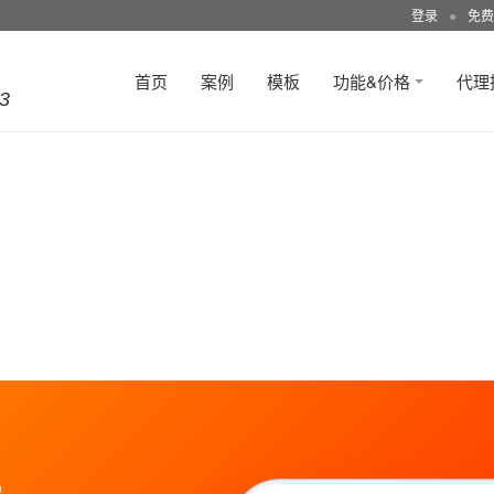
登录
●
免费
首页
案例
模板
功能&价格
代理
3