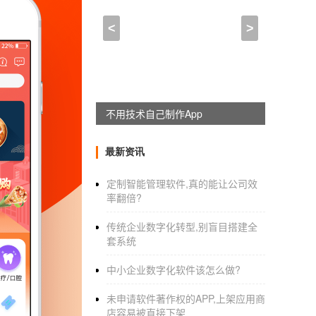
如何制作一个简单使用的商城
<
>
2023-01-07 22:00:00
来自于
应用公园
00-@#
1
#@010如果你想学习如何制作一个
识。希望对你有帮助！这是重要的一步！
无
论
不用技术自己制作App
.
最新资讯
定制智能管理软件,真的能让公司效
学习制作网页，就像学习其他知识一样，要有
率翻倍?
段：首先较好学习一些网页编辑软件，比如Front
传统企业数字化转型,别盲目搭建全
.
套系统
网页的布局决定了这个网站的走向和能否吸引
中小企业数字化软件该怎么做?
布局可以说是网站的基本元素。当我们点击鼠
未申请软件著作权的APP,上架应用商
.
店容易被直接下架