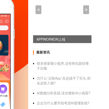
开发小程序商业模式(为什
<
>
2022-10-26 22:00:00
来自于
应用公园
:
不用技术自己制作App
为什么要做小程序这些小程序商业模
1.借助于小程序的改造，很多企业都用成熟的产
最新资讯
如下载安装软件，app社交的传播率相对较低
很多商家做小程序,没有转化路径等
即使是不同的功能也是独立的小程序。通过小
于白做
2，小程序信息平台，也就是
小程序平台
的营销
为什么“记账App”永远成不了巨头,却
其实就是向小程序商家收取广告推广费，实现
永远有人做?
3.内容营销，对于拥有优质内容的商家，可以
AI数据分析系统,适合哪些中小商家?
品小程序商城，从而开辟内容变现的新途径。
企业为什么要开始考虑AI管理系统?
4.门店线下线上引流。利用小程序的强引流，