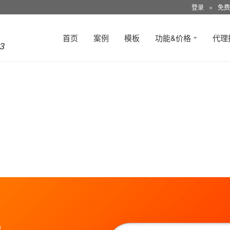
登录
●
免费
首页
案例
模板
功能&价格
代理
3