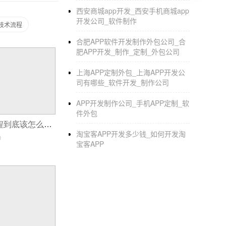
新
零售行业小程序
开发
西安商城app开发_西安手机商城app
开发公司_软件制作
发技术流程
1，线上线下相互集成。随着新零售模式的逐
合肥APP软件开发制作外包公司_合
联网力量和线下的实体店终端形成真正的结合，
肥APP开发_制作_定制_外包公司
2.开发成本低，易于实现。和APP相比
小程序
上海APP定制外包_上海APP开发公
打造的。开发成本低制作效率高，用户可在短
司有哪些_软件开发_制作公司
3.不受第三方限制平台，可能已经有不少店铺
APP开发制作公司_手机APP定制_软
序，自由提供折扣、定价等服务，不受第三方
件外包
iOS开发中多线程到底该怎么用,一次讲明白!
淘宝客APP开发多少钱_如何开发淘
0
宝客APP