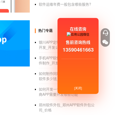
物后，可以通过小程序快速搜索附近的餐厅。
软件运维年费一般包含哪些服务?
流出来的用户会保存相关消费信息，帮助商家
:
在线咨询
热门专题
社群小程序 未来电商发展的新趋势
售前咨询热线
银川APP定制_银川市商城APP定制
1.社区小程序模式。社交双向传播属性，已经
开发_开发公司_价格_外包
13590461663
求，只要适当的推广活动，任意010-010
品展示给消费者，一定会激发潜在用户的购买
手机APP软件制作_安卓手机APP软
件制作_开发教程_公司
2.如何经营社区小程序？简单理解一下意思社
如何制作同城App_制作一个同城app
户和品牌社群建立情感小程序。传说中的雷军
软件多少钱_开发公司
丝。这是社区管理。
[关闭]
如何开发一个移动电商APP_移动电
3.社区小程序新商业模式，社区商业是一个人
商APP需要开发哪些功能
求的消费者。这是商业的实现。
郑州软件外包_郑州APP软件外包公
司_价格