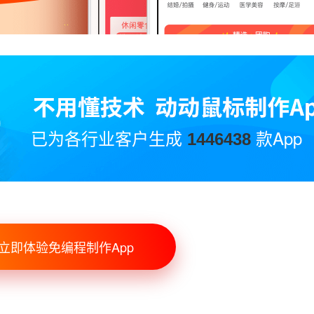
已为各行业客户生成
款App
1446438
立即体验免编程制作App