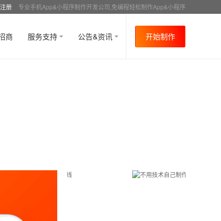
注册
专业手机App&小程序制作开发公司,免编程轻松制作App&小程序
招商
服务支持
公告&资讯
开始制作
首页
行业资讯
APP制作教程
社交
资讯
>
>
>
>