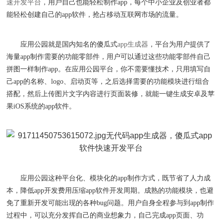
速开发平台
，用户自己也能轻松制作
app
，每个中小企业及创业者都
能轻松创建自己的
app
软件，抢占移动互联网市场的流量。
应用公园就是国内知名的傻瓜式
app
生成器
，平台为用户提供了
海量
app
制作需要的功能零部件，用户可以通过这些功能零部件自己
拼图一样制作
app
。在应用公园平台
，
你不需要
懂技术
，
只用
填写自
己
app
的名称
、
logo
、
启动页等
，
之后选择需要的功能模块进行组合
搭配，然后上传图片文字内容进行页面装修，就能一键生成安卓及苹
果
iOS
系统的
app
软件。
应用公园
这种平台
化、
模块化的
app
制作方式，既节省了人力成
本，降低
app
开发费用压缩
app
软件开发周期。成熟的功能模块
，
也避
免了重新开发可能出现的各种
bug
问题。用户自身全程参与到
app
制作
过程中，可以充分发挥自己的商业想象力，
自己
完成
app
页面
、
功