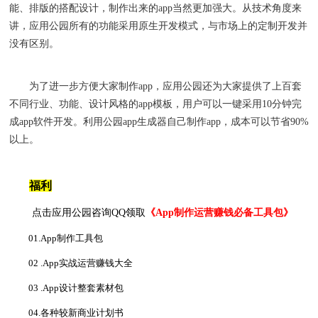
能
、
排版的搭配设计
，制作
出来的
app
当然更加强大。从技术角度来
讲，
应用公园
所有的功能采用原生开发模式
，
与市场上的定制开发并
没有区别。
为了进一步方便大家制作
app
，
应用公园还为大家提供了上百套
不同行业
、
功能
、
设计风格的
app
模板，用户可以一键采用
10
分钟完
成
app
软件开发。利用公园
app
生成器自己制作
app
，成本可以节省
90%
以上。
福利
点击应用公园咨询QQ领取
《
App制作运营赚钱必备工具包
》
01.App制作工具包
02 .App实战运营赚钱大全
03 .App设计整套素材包
04.
各种较新商业计划书