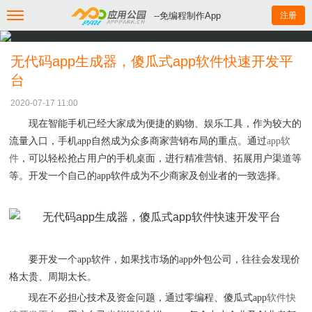
--免编程制作App
注册
无代码app生成器，傻瓜式app软件快速开发平
台
2020-07-17 11:00
现在智能手机已经大家成为便捷的购物
、
娱乐工具，作为较大的
流量入口，手机
app
自然成为众多商家营销布局的重点。
通过
app
软
件
，
可以轻松抢占用户的手机桌面，进行精准营销、拓展用户渠道等
等。开发一个自己的
app
软件成为不少商家及创业者的一致选择。
要开发一个
app
软件，如果
找
市场的
app
外包公司
，
往往会发现价
格太贵
、
周期太长。
现在不必担心技术及资金问题，通过
零
编程
、
傻瓜式
app
软件快