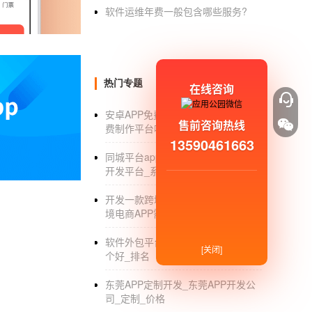
软件运维年费一般包含哪些服务?
售后问题，代表团团长会根据售后标准进行二
优化盛兴社区，团购，社区团购系统功能方案
1.营销横幅、标签导航、限时尖峰、每日团购
热门专题
在线咨询
2.拼团商品展示：对于拼团商品的不同分类展
安卓APP免费制作平台_安卓APP免
3.打开群分享购买：用户可以直接选择打开群
售前咨询热线
费制作平台哪个好_价格_公司
13590461663
4.网上订购购物：用户选择好产品后，可以直
同城平台app开发_同城手机app快速
开发平台_系统制作
5.个人中心信息：主要是我的订单，包括代理
开发一款跨境电商APP_开发一款跨
如何打造“繁荣优化”的社区团购平台？
境电商APP需要多少钱_公司_排名
优化的成功主要得益于运营商对社区商业模式
软件外包平台_软件外包服务平台哪
地推动了团购模式在社区的发展现在很多正在发
[关闭]
个好_排名
自己的社区-团购系统。
东莞APP定制开发_东莞APP开发公
希索普社区团购系统可以帮助商家在商城，建立
司_定制_价格