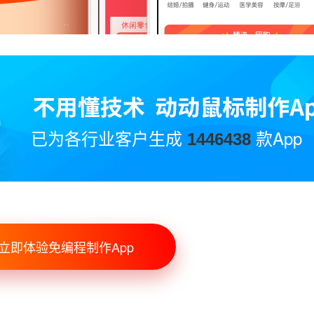
已为各行业客户生成
款App
1446438
立即体验免编程制作App