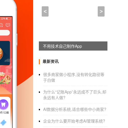
开发团购类app,团购类A
<
>
2022-01-08 15:15:00
来自于
应用公园
随着
躺赚神器，淘宝客系统全新上线
社区团购
APP系统开发
如何打造兴盛
智能机的大规模普及，面对一个趋势，电商品牌
最新资讯
购模式非常火爆，那么如何打造一个类似繁荣
很多商家做小程序,没有转化路径等
公司，如社区平台景气优化、你我你、考拉精
于白做
台是社区-团购模式的典型。它的成功让许多企
为什么“记账App”永远成不了巨头,却
永远有人做?
优化繁荣社区和团购；的模式分析
AI数据分析系统,适合哪些中小商家?
1.招募社区业主或社区店主担任小组负责人，
企业为什么要开始考虑AI管理系统?
2.第二天，根据订单数量，配送会去找社区负