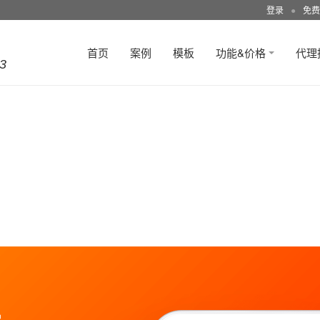
登录
●
免费
首页
案例
模板
功能&价格
代理
3