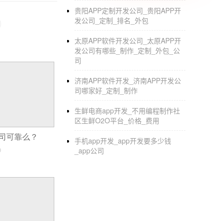
民；希索普社区新零售解决方案从实际层面解
贵阳APP定制开发公司_贵阳APP开
社区模式是目前电商热门的发展模式。在团购
发公司_定制_排名_外包
机会。那些需要效仿社区-团购模式的人应该迅
太原APP软件开发公司_太原APP开
发公司有哪些_制作_定制_外包_公
司
济南APP软件开发_济南APP开发公
司哪家好_定制_制作
生鲜电商app开发_不用编程制作社
区生鲜O2O平台_价格_费用
公司可靠么？
手机app开发_app开发要多少钱
0
_app公司