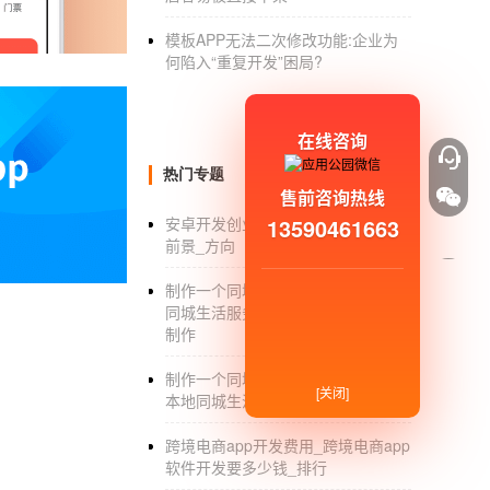
购系统的很多服务，但是商家也要选择结合自
模板APP无法二次修改功能:企业为
不同的服务平台在开发，设计社区团购系统的
何陷入“重复开发”困局?
板，店铺从事的行业。商家的具体要求不同，
3.如何选择社区团购系统
软件开发
？
在线咨询
社区系统的关键响应是客户，因此在设计方案
热门专题
行深入的研究，帮助开发店非常精准的设计出
售前咨询热线
13590461663
安卓开发创业_安卓开发如何创业_
社区云典边肖认为，一个好的社区团购系统需
前景_方向
希索普专注于社区团购系统和开发业务，其【
制作一个同城app多少钱_制作一个
发用户打造简单易操作的社区团购系统，为保
同城生活服务app软件多少钱_开发
制作
题，帮助商家拓展市场。
开发希索普17年专业电商
系统开发
商家在设计
制作一个同城app软件价格_做一个
[关闭]
本地同城生活服务类app需要多少钱
值得你信赖。
跨境电商app开发费用_跨境电商app
肯定：海商HiShop网站原创文章，
软件开发要多少钱_排行