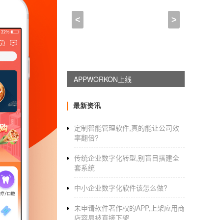
开发团购APP需要多少钱,
<
>
2022-01-08 15:00:00
来自于
应用公园
使用社区团购软件的好处有哪些？需
每个人可能对社区和团购，的模式略知一二，
APPWORKON上线
系统软件
是门店在社区和团购开展活动不可或
最新资讯
1.使用社区团购软件有什么好处？
定制智能管理软件,真的能让公司效
率翻倍?
根据社区团购系统软件，货物是通过互联网呈
传统企业数字化转型,别盲目搭建全
提货、售后服务等重要环节。对于店主来说，
套系统
来更多的收益。
中小企业数字化软件该怎么做?
2.社区团购系统软件多少钱？它为商店提供了
未申请软件著作权的APP,上架应用商
计完善的社区团购体系势在必行。店主在设计
店容易被直接下架