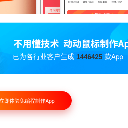
已为各行业客户生成
款App
1446425
立即体验免编程制作App