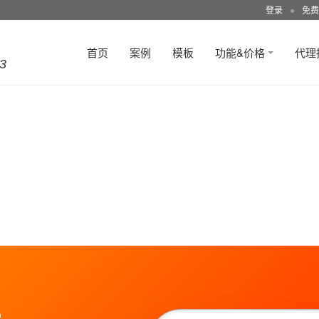
登录
●
免费
首页
案例
模板
功能&价格
代理
3