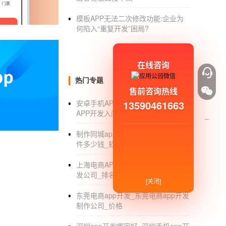
开发一款Android APP所用到的工具
模板APP无法二次修改功能:企业为
【问题补充】现在APP市场这么热，谁能说说
何陷入“重复开发”困局?
开发现在真的很受欢迎。让我给你解释一下什么是
APP是英文Application的缩写，现已翻
在线咨询
app开发和html 5 app开发
热门专题
售前咨询热线
想学APP开发，首先要学APP的开发语言，较
13590461663
安卓手机APP开发教程_安卓手机
开发语言Objective-C容易，重要的是
APP开发入门教程视频_软件_工具
独立完成手机app开发
制作同城app_制作像58同城app软
但是，如果你不想学习任何关于APP的编程语言
件多少钱_软件制作
APP开发软件。
上海电商APP开发_上海电商APP开
发公司_排名_费用
这是一项用于
创建移动应用
程序的服务。它不
[关闭]
件成功应用开发App。APP软件的全功能DIY工具，
东莞电商app开发_东莞电商app开发
制作公司_价格
2.它不需要用户专业的编程知识和UI设计能
资源，支持自定义上传，只需用户一个想法就能