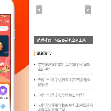
androidapp开发,APP开
<
>
2021-12-09 12:15:00
来自于
应用公园
00-1010 app开发，公司，开发，一款大型
并支持快速调试。使用这些工具是轻松构建任何可
躺赚神器，淘宝客系统全新上线
公司，开发：以下是开发安卓应用的开发工具
最新资讯
定制智能管理软件,真的能让公司效
(1)AndroidSDK——为数不多个也是较好的
率翻倍?
(2)Xamarin——使用高级功能，Xamarin是一
传统企业数字化转型,别盲目搭建全
套系统
(3)DroidDevelop-这是App开发公司使用安
(4)AIDE-AIDE是一个完整的编辑器和编译
中小企业数字化软件该怎么做?
(5)终端IDE——使用命令行，支持Java/C/C/
未申请软件著作权的APP,上架应用商
店容易被直接下架