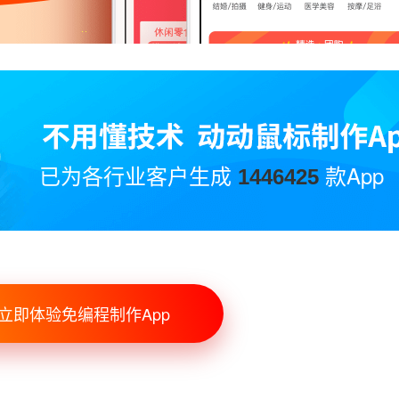
已为各行业客户生成
款App
1446425
立即体验免编程制作App