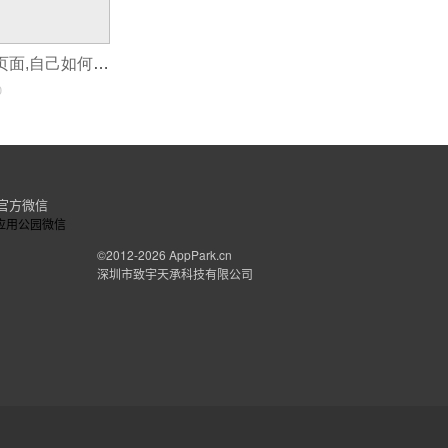
如何自学做App页面,自己如何开发安卓APP
0
官方微信
©2012-2026
AppPark.cn
深圳市致宇天承科技有限公司