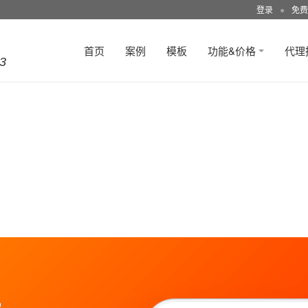
登录
●
免费
首页
案例
模板
功能&价格
代理
3