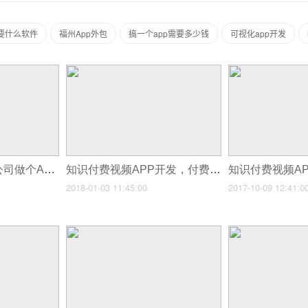
要什么软件
福州App外包
搞一个app需要多少钱
可视化app开发
怎样做一个APP？公司做个APP要多久? 这里有节约90%成本的新模式
知识付费视频APP开发，付费类APP平台解决方案
2018-01-03 11:45:00
2017-10-09 12:41:0