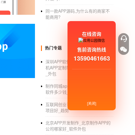
与本届购物节同期举办的第四届上海网购节，以
同一款APP源码,为什么有的商家不
号店、安百里E市、蔬菜管家、我爱我家、徐
能商用?
便利店自助配送，一号店推出的“购物达人大赛
游。预计在这个购物节期间，全市网购消费将增
在线咨询
购物节期间，“虹口商业街”“时尚洋浦”“智慧普
热门专题
售前咨询热线
停车引导、白领午餐、网购测评等便捷服务和
13590461663
深圳APP软件定制开发公司_深圳手
机APP定制软件外包开发公司有哪些
_外包
制作同城app软件_制作一个同城app
软件多少钱_价格
[关闭]
互联网创业平台_互联网创业做什么
项目好_趋势
北京APP开发制作_北京制作APP的
公司哪家好_软件外包