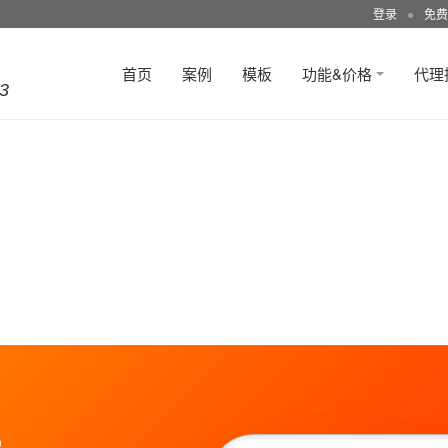
登录
●
免费
首页
案例
模板
功能&价格
代理
3