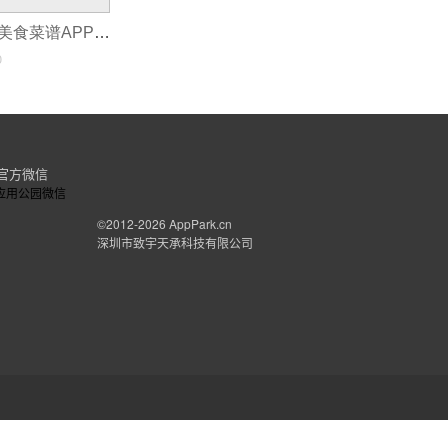
美食APP开发：美食菜谱APP有哪些开发功能_手机餐饮模板直接使用
0
官方微信
©2012-2026
AppPark.cn
深圳市致宇天承科技有限公司