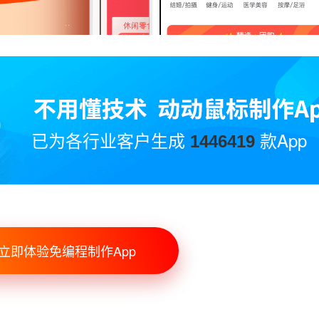
已为各行业客户生成
款App
1446419
立即体验免编程制作App