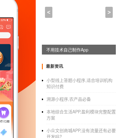
百电通APP开发商,小程序
<
>
2021-11-18 21:30:00
来自于
应用公园
00-
1
0
1
0会展、集结路演、娱乐联动……自9月
激情。昨日，记者获悉，开业三天来，虽然出现
不用技术自己制作App
线上下单成为本届购物节的重头戏。
最新资讯
本届上海购物节开幕当晚，上海遭遇暴雨，极
预热购物节。开业前两天，抽样监测的60多家百
小型线上答题小程序,适合培训机构
而，社区和郊区的业务总体上正在改善。安百里
知识付费
里南桥购物中心、江桥万达广场、日月光购物
溯源小程序,农产品必备
本地综合生活APP,盈利模块完整配置
市内家电
连锁店
集中降价活动促进销售增长。监
方案
店双旗舰店销售额分别增长67.9%、57.9%，
小众文创商城APP,没有流量还有必要
元，同比增长23%。
开发吗?