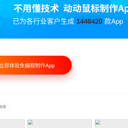
已为各行业客户生成
款App
1446420
立即体验免编程制作App
总结