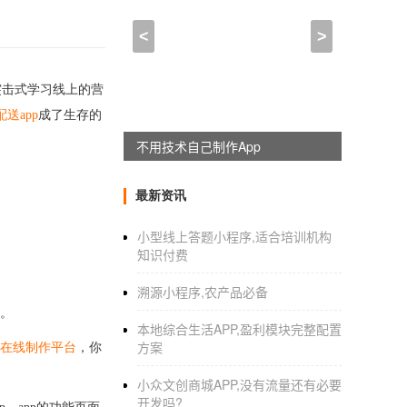
<
>
突击式学习线上的营
配送
app
成了生存的
不用技术自己制作App
最新资讯
小型线上答题小程序,适合培训机构
知识付费
溯源小程序,农产品必备
步。
本地综合生活APP,盈利模块完整配置
方案
pp在线制作平台
，你
小众文创商城APP,没有流量还有必要
开发吗?