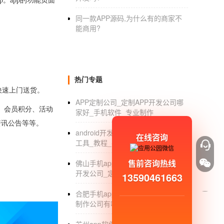
。app的功能页面
同一款APP源码,为什么有的商家不
能商用?
热门专题
快速上门送货。
APP定制公司_定制APP开发公司哪
、会员积分、活动
家好_手机软件_专业制作
资讯公告等等。
android开发入门_android app开发
在线咨询
工具_教程_平台
售前咨询热线
佛山手机app开发公司_佛山app外包
开发公司_定制_排名
13590461663
合肥手机app开发公司_合肥app开发
制作公司有哪些_定制费用