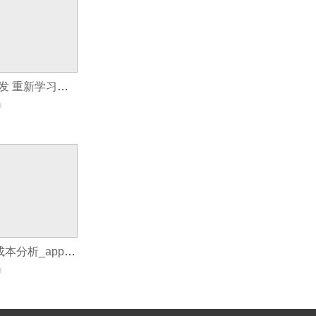
国学文化APP开发 重新学习传统文化
0
制作一个app的成本分析_app制作流程步骤
0