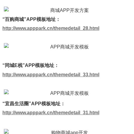
“百购商城”APP模板地址：
http://www.apppark.cn/themedetail_28.html
“同城E栈”APP模板地址：
http://www.apppark.cn/themedetail_33.html
“宜昌生活圈”APP模板地址：
http://www.apppark.cn/themedetail_31.html