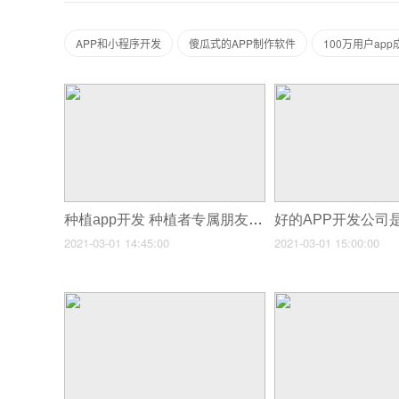
APP和小程序开发
傻瓜式的APP制作软件
100万用户ap
种植app开发 种植者专属朋友圈
2021-03-01 14:45:00
2021-03-01 15:00:00