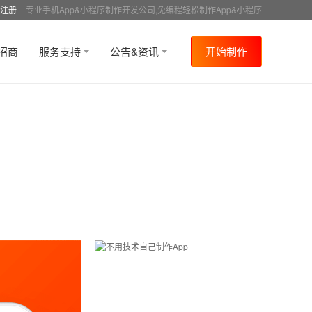
注册
专业手机App&小程序制作开发公司,免编程轻松制作App&小程序
招商
服务支持
公告&资讯
开始制作
首页
行业资讯
行业趋势
资讯详情
>
>
>