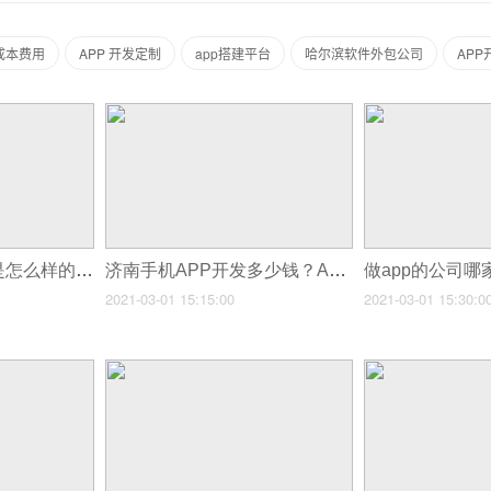
p成本费用
APP 开发定制
app搭建平台
哈尔滨软件外包公司
AP
好的APP开发公司是怎么样的？
济南手机APP开发多少钱？APP开发市场怎么样？
2021-03-01 15:15:00
2021-03-01 15:30:0