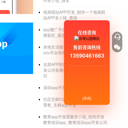
作多少钱_排名
4.顾客来到预约，后
电商网站APP开发_制作一个电商网
5.门店可以录入预约信息，方便统一管理预约
站APP多少钱_费用
6.完成后，预约，客户可以对员工或项目进行
app推广平台_app推广平台有哪些_
在线咨询
哪家好_渠道
家政为小程序和预约：服务
本地生活服务平台_本地生活服务
售前咨询热线
1.充值积分，就是可以用积分在平台上预定各
o2o平台有哪些_运营
13590461663
2.家政服务：用户下单时，家政
服务预约小程
太原APP软件开发公司_太原APP开
订单放到家政服务员的账户上。如果1小时内
发公司有哪些_制作_定制_外包_公
用户享受到较好的服务。
司
3.用户确认收货：家政服务员服务结束后，用
深圳app开发公司排名_费用
4.用户评价：用户可以评价家政的服务员
[关闭]
社区生鲜O2O平台模式赚钱分析_新
零售_生鲜app开发
以上是小编对“家政，预约、小程序？家政服务
获取消费者信息和订单信息来服务小程序，实
教育app开发需要多少钱_如何开发
教育培训app_教育培训app开发公司