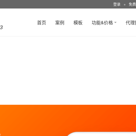
登录
●
免费
首页
案例
模板
功能&价格
代理
3