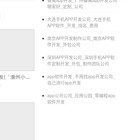
番禺app开发_广州番禺app开发公司
区别：个人和公司：个人账户的区别只能显示
哪家好_定制_公司
公司账户的账户管理设置比个人多：个人账户设
发
大连手机APP开发公司_大连手机
APP软件_开发_排名_费用
99美元是个人开发
南京APP开发制作公司_南京APP软
99由公司，使用，您可以定义一定数量的开发
件开发_外包公司
299适用于企业，的内部帐户，外部用户无法使
深圳APP开发公司_深圳手机APP软
请注意，公司和个人账户每年都是99美元；这
件定制开发_外包_制作团队公司
使用，例如基于iOS的办公自动化系统
app软件开发_不用找app开发公司_
利是说小程序开发(「滁州小程序开发」滁州小程序开发需要注意什么)
自己进行app开发
企业-level账户文件
0
app公司公司_应用公园_零编程app
软件开发