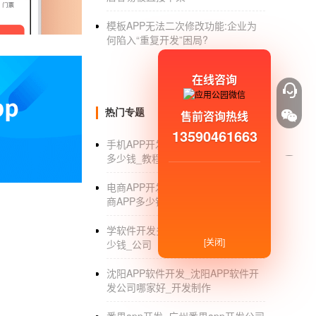
等车是一种痛苦的等待。为了减少用户的长时间
模板APP无法二次修改功能:企业为
确定好路线之前就能知道心理底，知道公交车
何陷入“重复开发”困局?
一些好吃好玩的地方，在陌生的地方给予用户
在线咨询
导航APP软件的制作需要创新和创新。选择优秀
软件的好奇心。APP软件竞争激烈，能够更好
热门专题
售前咨询热线
APP开发制作
一款导航APP软件需要
13590461663
手机APP开发_手机APP软件开发要
苹果开发
账号如下：
多少钱_教程_工具_流程_公司
个人用户99美元
电商APP开发报价_开发制作一个电
商APP多少钱_价格
99美元团队：
学软件开发多少钱_APP软件开发多
审核中有更多的企业资质证书，可以让更多的
[关闭]
少钱_公司
说，一个AppleID对应多个设备ID。
沈阳APP软件开发_沈阳APP软件开
企业用户299美元：一款在企业为公司和开发
发公司哪家好_开发制作
就很容易处理(500公司以上用于内部分发)。为