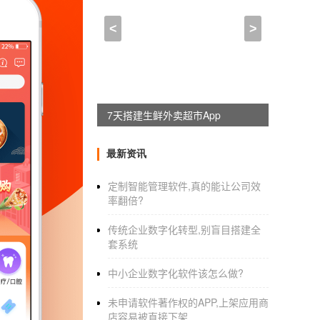
外面app开发,菜谱类的ap
<
>
2021-09-28 07:00:00
来自于
应用公园
010到1010去一个陌生的地方，总要面对
航应用
软件制作
为用户的旅行提供了精确的路
7天搭建生鲜外卖超市App
导航，我们才能找到正确的路，避免迷路。
最新资讯
制作的导航APP软件有哪些功能？虽然交通便
根据自己的需求选择自己想要的路线。给用户
定制智能管理软件,真的能让公司效
率翻倍?
传统企业数字化转型,别盲目搭建全
2.公交和地铁到达提醒
套系统
我相信很多人会沉迷在自己的世界里，然后错
中小企业数字化软件该怎么做?
种情况发生，导航
APP软件系统
配置了到站提
未申请软件著作权的APP,上架应用商
3.公共汽车查询
店容易被直接下架