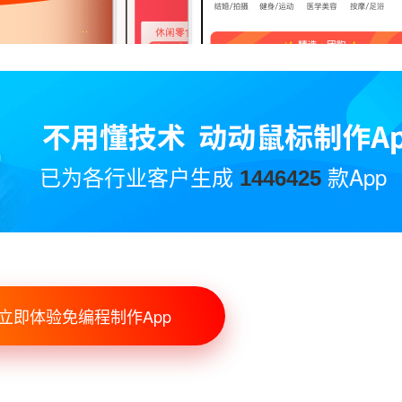
已为各行业客户生成
款App
1446425
立即体验免编程制作App