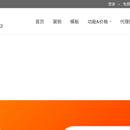
登录
●
免费
首页
案例
模板
功能&价格
代理
3