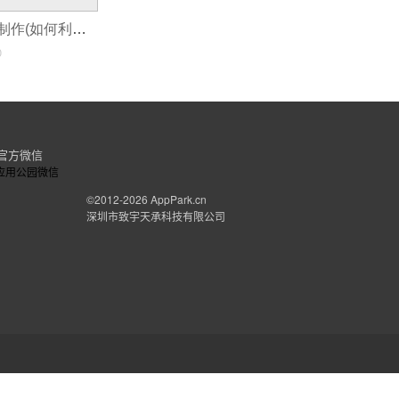
链接小程序怎么制作(如何利用模板制作微信小程序)
0
官方微信
©2012-2026
AppPark.cn
深圳市致宇天承科技有限公司