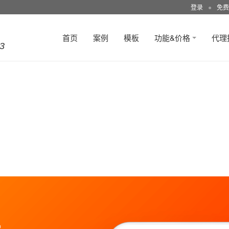
登录
●
免费
首页
案例
模板
功能&价格
代理
3