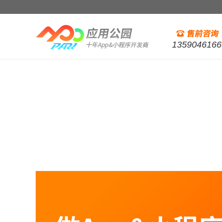
1359046166