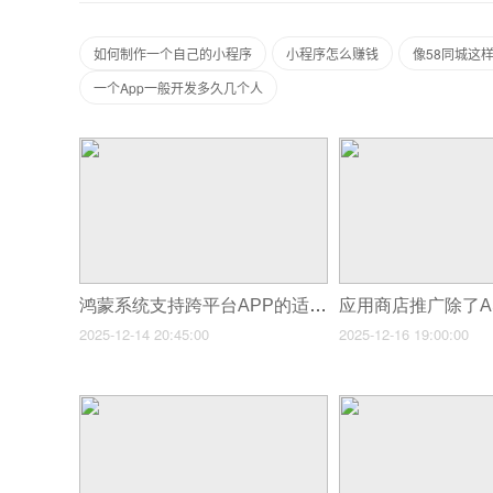
如何制作一个自己的小程序
小程序怎么赚钱
像58同城这
一个App一般开发多久几个人
鸿蒙系统支持跨平台APP的适配吗?
2025-12-14 20:45:00
2025-12-16 19:00:00