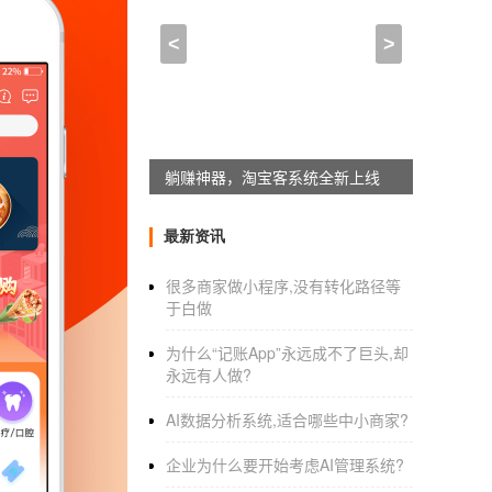
做商城app开发者,app开
<
>
2021-09-08 04:00:00
来自于
应用公园
积分
商场APP开发
的新用途
随着互联网的快速发展，越来越多的互联网产品
应用公园同城配送插件上线
一个留住用户的平台，也是一个移动广告业务
券、话费单等小礼品。
最新资讯
但是，并不是每个产品都有时间开发和商城AP
很多商家做小程序,没有转化路径等
于白做
发APP可能要排很久。同时，无论是数千万用
缓，甚至陷入瓶颈。这个时候，挖掘现有用户的
为什么“记账App”永远成不了巨头,却
率和活跃度来衡量运营效果是关键指标。
永远有人做?
AI数据分析系统,适合哪些中小商家?
因此，一些产品看中了这个看似不起眼的业务。
企业为什么要开始考虑AI管理系统?
积分商城APP管理工具。在开发，任何人都可