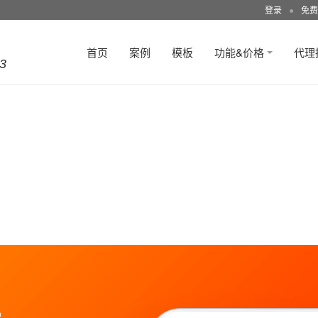
登录
●
免费
首页
案例
模板
功能&价格
代理
3