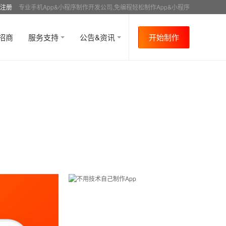
注册
专业手机App&小程序制作开发公司,免编程轻松制作App&小程序
招商
服务支持
公告&资讯
开始制作
首页
行业资讯
APP制作介绍
资讯详情
>
>
>