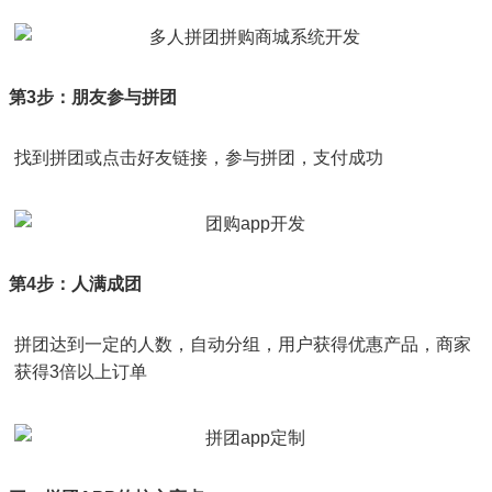
第3步：朋友参与拼团
找到拼团或点击好友链接，参与拼团，支付成功
第4步：人满成团
拼团达到一定的人数，自动分组，用户获得优惠产品，商家
获得3倍以上订单