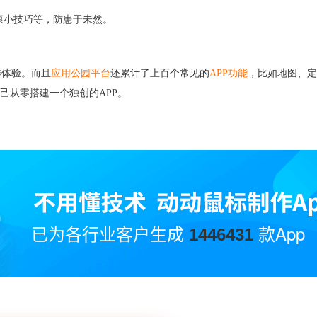
康小技巧等，防患于未然。
作体验。而且
应用公园平台
还累计了上百个常见的
APP功能
，比如地图、定
己从零搭建一个独创的APP。
已为各行业客户生成
款App
1446431