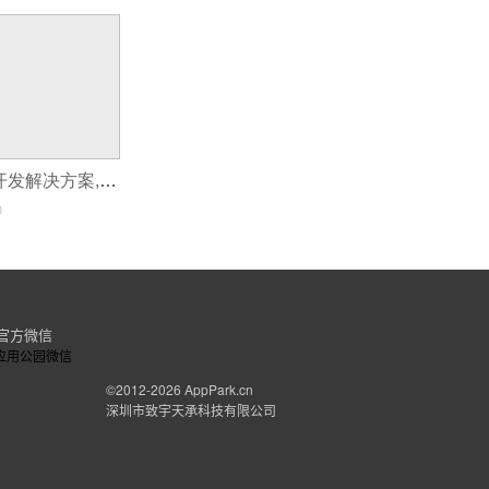
电商平台app端开发解决方案,电商网站开发app意义
0
官方微信
©2012-2026
AppPark.cn
深圳市致宇天承科技有限公司