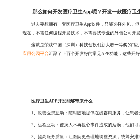
那么如何开发医疗卫生
App呢？开发一款医疗卫
过去要想拥有一套医疗卫生
App软件，只能选择外包，
现在，不需任何编程开发技术，不需要找专业的外包公司开发
这就是荣获中国（深圳）科技创投创新大赛一等奖的
“应
应用公园平台
汇聚了上百个开发好的常见APP功能，这些开好
医疗卫生
APP开发能够带来什么
1、
改善医患互动：随时随地提供在线咨询服务，让患者
2、
远程互动：使病人不再担心事件造成的延误，他们可
3、
提高服务质量：让医院更合理地调整资源，统筹安排