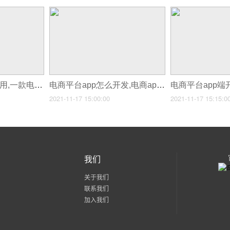
电商平台app开发费用,一款电商app开发费用
电商平台app怎么开发,电商app二次开发
2021-11-17 15:00:00
2021-11-17 15:15:0
我们
关于我们
联系我们
加入我们