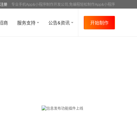
注册
专业手机App&小程序制作开发公司,免编程轻松制作App&小程序
招商
服务支持
公告&资讯
开始制作