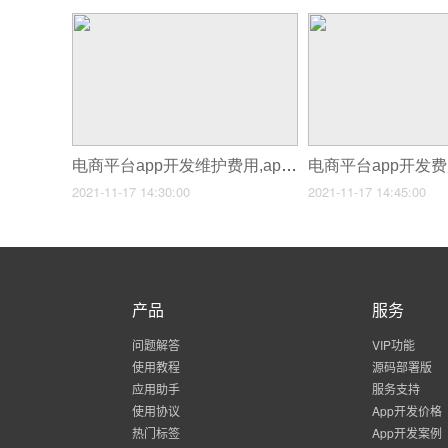
电商平台app开发维护费用,app电商开发平台
2021-11-17 14:30:00
2021-11-17 14:45:00
产品
服务
问题解答
VIP功能
使用教程
源码部署版
应用助手
服务支持
使用协议
App开发价格
热门标签
App开发案例