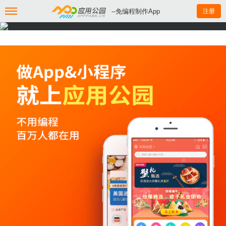
--免编程制作App
注册