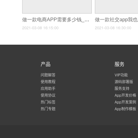
做一款电商APP需要多少钱_电商app开发解决方案
2021-03-08 16:15:00
2021-03-08 16:30:00
产品
服务
问题解答
VIP功能
使用教程
源码部署版
应用助手
服务支持
使用协议
App开发价格
热门标签
App开发案例
热门专题
App制作模板