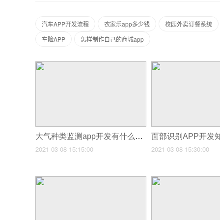
汽车APP开发流程
农家乐app多少钱
校园外卖订餐系统
车险APP
怎样制作自己的商城app
大气种类监测app开发有什么作用
2021-03-08 15:15:00
2021-03-08 15:30:00