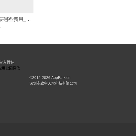
做个APP后续需要哪些费用_一个app开发需要几个程序员
0
官方微信
©2012-2026
AppPark.cn
深圳市致宇天承科技有限公司