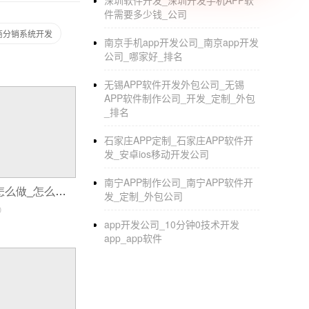
深圳软件开发_深圳开发手机APP软
件需要多少钱_公司
商分销系统开发
南京手机app开发公司_南京app开发
公司_哪家好_排名
无锡APP软件开发外包公司_无锡
APP软件制作公司_开发_定制_外包
_排名
石家庄APP定制_石家庄APP软件开
发_安卓ios移动开发公司
南宁APP制作公司_南宁APP软件开
做一款外卖app怎么做_怎么制作自己的外卖app软件
发_定制_外包公司
0
app开发公司_10分钟0技术开发
app_app软件