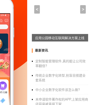
定制开发服装app_服装批
<
>
2021-05-22 08:00:00
来自于
应用公园
男装定制
电商APP开发
平台是反“她经济”？女
呼没有地位了！如此说来，男装定制电商
7天搭建生鲜外卖超市App
最新资讯
定制智能管理软件,真的能让公司效
率翻倍?
传统企业数字化转型,别盲目搭建全
套系统
中小企业数字化软件该怎么做?
未申请软件著作权的APP,上架应用商
店容易被直接下架