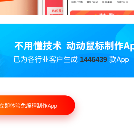
已为各行业客户生成
款App
1446439
立即体验免编程制作App