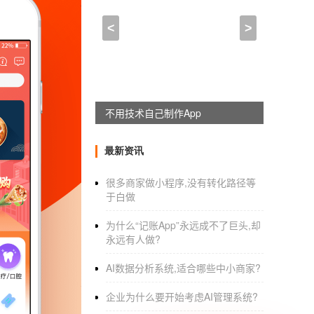
塔城地原生开发app开发_
<
>
2021-05-04 17:00:00
来自于
应用公园
浅析游戏平台
App开发多少钱
电子竞技也走上了亚运会的舞台，电子竞技
不用技术自己制作App
方面有很多，根据以往的开发经验。一个App
会向上的波动。可以联系我们免费提供参考上的
最新资讯
周期，开发人员的成本的投入等。这些都是造成
很多商家做小程序,没有转化路径等
发的成本的投入越大。开发的版本需求沃恩都知道
于白做
有所的降低，如果开发两个版本的App，那价
为什么“记账App”永远成不了巨头,却
所提高。这样可以节省部分的App的开发上的开
永远有人做?
发人员进行咨询，提供开发方案和定价。塔城地
AI数据分析系统,适合哪些中小商家?
女同社交APP软件LESDO接住了这
企业为什么要开始考虑AI管理系统?
你是否好奇过，火爆的原因有以下两个：为