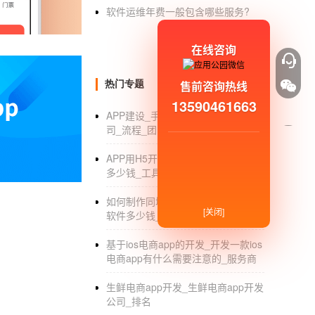
软件运维年费一般包含哪些服务?
有需求，但就是找不到。在拉拉作品数量少、
二，在c端，拉拉群体以前由于生活隐蔽、缺乏
在线咨询
由于无人为拉拉群体提供专门内容服务，但因无
成，使得垂直精准宣发成为可能，让平台反向
售前咨询热线
热门专题
针对用户的优秀作品。女同
社交APP开发
软件
13590461663
孵化后，大量APP用户成为我们作品的自来水
APP建设_手机APP建设方案_开发公
司_流程_团队
APP用H5开发_APP软件用H5开发要
多少钱_工具_平台
如何制作同城App_制作一个同城app
[关闭]
软件多少钱_开发公司
基于ios电商app的开发_开发一款ios
电商app有什么需要注意的_服务商
生鲜电商app开发_生鲜电商app开发
公司_排名