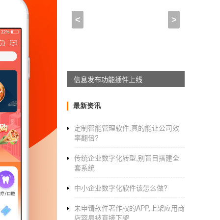
博物馆APP开发 古老与现
<
>
2021-04-10 11:15:00
来自于
应用公园
科技
资讯APP开发
获取更有价值内容
APPWORKON上线
对于科技发烧友来说有个能随时获取资讯的平
众多有效的科技资讯，能帮助用户挖掘潜在的科
最新资讯
外，还汇集了网络上的精彩科技资讯，满足用
的内容。2. 新闻推荐：这样就能帮助用户找到
定制智能管理软件,真的能让公司效
率翻倍?
十大科技栏目，根据自己的喜好来自由选择感兴
达自己的态度，说出自己真实的想法。5. 一
传统企业数字化转型,别盲目搭建全
资讯，
套系统
中小企业数字化软件该怎么做?
未申请软件著作权的APP,上架应用商
店容易被直接下架