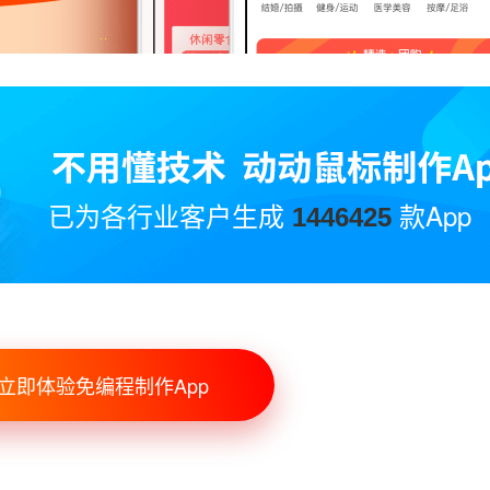
已为各行业客户生成
款App
1446425
立即体验免编程制作App