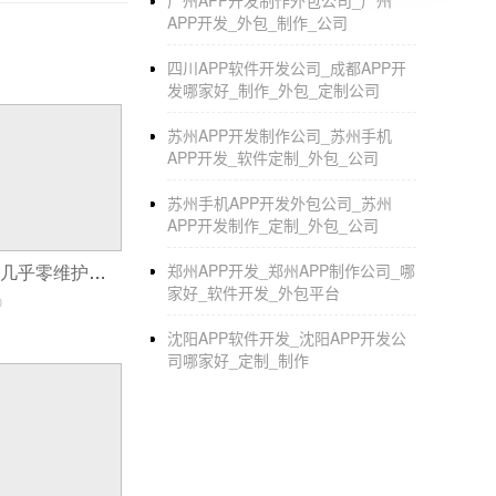
广州APP开发制作外包公司_广州
师集中的地方，可能会比较适合你去学习一下
APP开发_外包_制作_公司
1、选择一家大型且有实力的app开发商，如国
四川APP软件开发公司_成都APP开
2、确定自己的app开发功能需求，并且形成文
发哪家好_制作_外包_定制公司
3、评估app开发功能需求，具体开发时间以及
4、app程序制作；
苏州APP开发制作公司_苏州手机
APP开发_软件定制_外包_公司
6、app功能测试；
7、app上线；完成定制开发；
苏州手机APP开发外包公司_苏州
APP开发制作_定制_外包_公司
博物馆APP开发 古老与现代的结合
郑州APP开发_郑州APP制作公司_哪
纯展示类小程序,几乎零维护是真的吗?
提起博物馆很多人想到的都是老古董，以后餐
家好_软件开发_外包平台
0
之间建立联系。
博物馆APP开发
功能特点 1
沈阳APP软件开发_沈阳APP开发公
信息是否可以存档。平台通过标记、分类和在
司哪家好_定制_制作
件，加强博物馆收藏和展出信息的真实性。 2
理难以实现的事情。博物馆APP采用算法产生
互动，