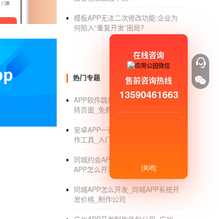
模板APP无法二次修改功能:企业为
何陷入“重复开发”困局?
在线咨询
热门专题
售前咨询热线
13590461663
APP软件跳转_APP软件制作怎么跳
转页面_免费制作工具_教程_公司
安卓APP一键制作_安卓APP一键制
作工具_入门教程_价格
同城约会APP开发_同城约会交友
[关闭]
APP怎么开发_公司_价格
自己怎么做App软件
同城APP怎么开发_同城APP系统开
想要自己做一个APP，至少需要ios和and
发价格_制作公司
己做一个APP的话，你要懂得美工、ui设计、