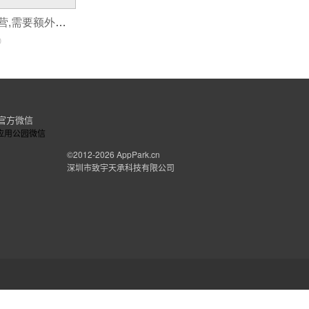
展会APP开发对展会宣传具备什么作
小程序跨类目经营,需要额外报备吗?
随着展会展览
应用软件开发技术
进步，随着展
0
案。那么，对APP进行推广。获得展会信息。
会活动预告等内容的信息推送功能，让展会信
后，都能够借助APP让展会移动起来。在展会
下一届活动策划提供科学的数据指南。
官方微信
©2012-2026
AppPark.cn
深圳市致宇天承科技有限公司