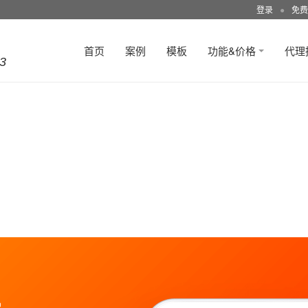
登录
●
免费
首页
案例
模板
功能&价格
代理
3