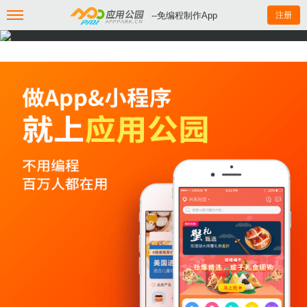
--免编程制作App
注册