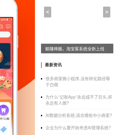
苹果app快速开发 一个手
<
>
2021-02-08 09:30:00
来自于
应用公园
一个手机
APP制作流程
一般都包括哪
躺赚神器，淘宝客系统全新上线
1. 首先我们需要制定一个方案，关于APP需
最新资讯
2. 方案制定好了之后，开始设计界面。界面
很多商家做小程序,没有转化路径等
于白做
3. 界面设计好了之后，开始开发程序，实现功
为什么“记账App”永远成不了巨头,却
4. 这边程序开发的过程中，我们还需要进行苹
永远有人做?
版安装包，需要注册对应的Android应用中心
AI数据分析系统,适合哪些中小商家?
5. 苹果开发者计划申请下来大概需要半个月时
Store了。
企业为什么要开始考虑AI管理系统?