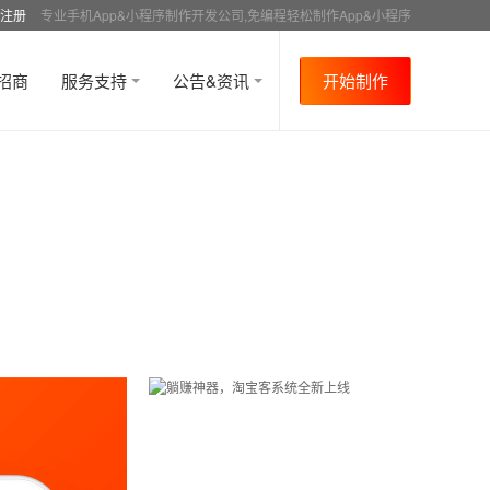
注册
专业手机App&小程序制作开发公司,免编程轻松制作App&小程序
招商
服务支持
公告&资讯
开始制作
首页
行业资讯
行业趋势
资讯详情
>
>
>