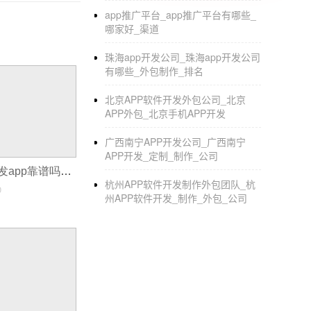
app推广平台_app推广平台有哪些_
哪家好_渠道
苹果app开发
语言是Objective-C被认为是iO
珠海app开发公司_珠海app开发公司
有哪些_外包制作_排名
Objective-C具有以下优点：开发的高效能性
备上获得相差无几的体验，适配性比较高，比如iPh
北京APP软件开发外包公司_北京
APP外包_北京手机APP开发
准备条件：
广西南宁APP开发公司_广西南宁
1、学习Objective-C开发原因知识。
APP开发_定制_制作_公司
2、选择使用Objective-C开发工具。
四平企业自己开发app靠谱吗_四平视频直播APP平台与电商APP结合发展靠谱吗
杭州APP软件开发制作外包团队_杭
0
州APP软件开发_制作_外包_公司
app开发公司
app开发按照项目进度流程分为：前期需求调研
可后交付项目，同时交付项目源代码以及项目测