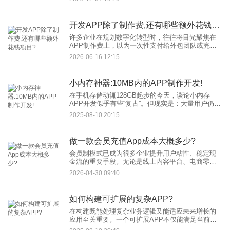
发的用户需求以及严格的安全标准，大型企业APP
制作绝非易事。选择一
开发APP除了制作费,还有哪些额外花钱项目?
许多企业在规划数字化转型时，往往将目光聚焦在
APP制作费上，以为一次性支付给外包团队或完成
内部开发后就万事大吉。然而，开发APP只是万里
2026-06-16 12:15
长征的第一步。就像买车不仅需要付车款，还需要
考虑油费、保险和保养
小内存神器:10MB内的APP制作开发!
在手机存储动辄128GB起步的今天，谈论小内存
APP开发似乎有些“复古”。但现实是：大量用户仍在
使用存储空间有限的旧设备，流量敏感地区用户青
2025-08-10 20:15
睐轻量应用，工具类APP用户追求即开即用。10MB
内的APP
做一款会员充值App成本大概多少?
会员制模式已成为很多企业提升用户粘性、稳定现
金流的重要手段。无论是线上内容平台、电商零
售，还是线下的健身、美容行业，拥有一款专属的
2026-04-30 09:40
会员充值App，正在成为连接用户与服务的关键入
口。那么，做一款会员充值
如何构建可扩展的复杂APP?
在构建既能处理复杂业务逻辑又能适应未来增长的
应用至关重要。一个可扩展APP不仅能满足当前用
户需求，更能为业务爆发式增长奠定基础。那么，