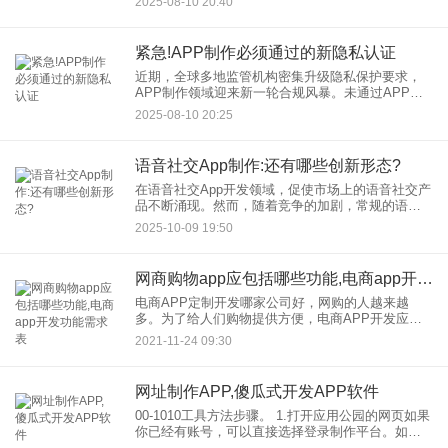
2025-08-10 20:40
复杂APP制作过程中如何实现真正的可扩展性？以
下核心策略助您高效构
紧急!APP制作必须通过的新隐私认证
近期，全球多地监管机构密集升级隐私保护要求，
APP制作领域迎来新一轮合规风暴。未通过APP新
隐私认证的应用，不仅面临巨额罚款（部分案例罚
2025-08-10 20:25
款高达应用年收入4%），更可能被应用商店强制下
架，用户信任崩塌。
语音社交App制作:还有哪些创新形态?
在语音社交App开发领域，促使市场上的语音社交产
品不断涌现。然而，随着竞争的加剧，常规的语音
社交模式已难以满足用户日益多样化的需求。那
2025-10-09 19:50
么，在语音社交App制作方面，还有哪些创新形态值
得探索呢？
网商购物app应包括哪些功能,电商app开发功能需求表
电商APP定制开发哪家公司好，网购的人越来越
多。为了给人们购物提供方便，电商APP开发应运
而生。人们可以利用碎片化的时间随时随地购买各
2021-11-24 09:30
种产品，大大提高了购物效率，节省了传统购物时
间，深受用户喜爱。本文
网址制作APP,傻瓜式开发APP软件
00-1010工具方法步骤。 1.打开应用公园的网页如果
你已经有账号，可以直接选择登录制作平台。如果
没有，可以在左上角注册。 2.成功登录后，立即选