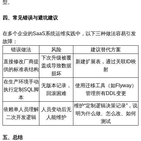
型。
四、常见错误与避坑建议
在多个企业的SaaS系统运维实践中，以下三种做法容易引发
故障：
错误做法
风险
建议替代方案
下次升级被覆
直接修改厂商提
新建扩展表，通过关联ID映
盖或导致数据
供的标准表结构
射
损坏
在生产环境手动
无版本记录，
使用迁移工具（如Flyway）
执行定制SQL脚
回滚困难
管理所有DDL变更
本
维护“定制逻辑决策记录”，说
依赖单人员理解
人员变动后无
明为什么做、怎么改、如何
二次开发逻辑
人能维护
测试
五、总结