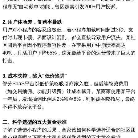
程序无“自动截单”功能，曾因超卖引发200+用户投诉。
2. 用户体验差，复购率暴跌
用户对小程序的容忍度极低，若小程序加载时间超过3秒、支
付时出现卡顿、界面设计混乱，都会直接导致用户流失。某社
区团购平台因小程序兼容性差，在苹果用户中崩溃率高达
40%，月活用户下降65%，这无疑给平台的运营带来了巨大的
打击。
3. 成本失控，陷入“低价陷阱”
部分SaaS平台以低价策略吸引商家入驻，但后续隐藏费用
（如交易抽佣、功能升级费）让成本飙升。某商家使用某平台
一年后，发现抽佣比例从2%涨至8%，利润被吞噬殆尽，最终
不得不放弃该平台。
二、科学选型的五大黄金标准
了解了选错小程序的后果，商家该如何科学选择适合的社区团
购小程序呢？下面为大家介绍科学选型的五大黄金标准。