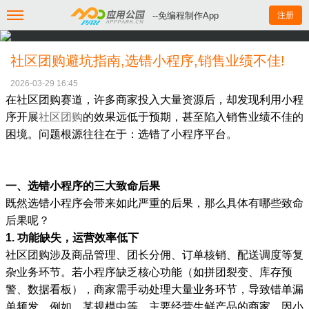
--免编程制作App
注册
社区团购避坑指南,选错小程序,销售业绩不佳!
2026-03-29 16:45
在社区团购赛道，许多商家投入大量资源后，却发现利用小程
序开展
社区团购
的效果远低于预期，甚至陷入销售业绩不佳的
困境。问题根源往往在于：选错了小程序平台。
一、选错小程序的三大致命后果
既然选错小程序会带来如此严重的后果，那么具体有哪些致命
后果呢？
1. 功能缺失，运营效率低下
社区团购涉及商品管理、团长分佣、订单核销、配送调度等复
杂业务环节。若小程序缺乏核心功能（如拼团裂变、库存预
警、数据看板），商家需手动处理大量业务环节，导致错单漏
单频发。例如，某规模中等、主要经营生鲜产品的商家，因小