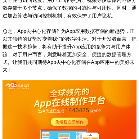
安全性与访问速度。用户上传的照片、视频等多媒体内容被分
散存储于多个节点，确保了数据的可靠性与可用性。同时，通
过加密算法与访问控制机制，有效保护了用户隐私。
总之，App去中心化存储作为App应用数据存储的新趋势，正
以其独特的优势改变着我们的数字生活。对于开发者而言，把
握这一技术趋势，将有助于提升App应用的竞争力与用户体
验；对于用户而言，则意味着更加安全、便捷的数据管理方
式。让我们共同期待App去中心化存储在App应用中的美好未
来！
1446425
迄今为止已生成
款APP