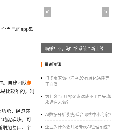
<
>
个自己的app软
躺赚神器，淘宝客系统全新上线
最新资讯
很多商家做小程序,没有转化路径等
作。自建团队
制
于白做
也是比较难的，制
为什么“记账App”永远成不了巨头,却
永远有人做?
心功能，经过充
AI数据分析系统,适合哪些中小商家?
个功能模块。可
企业为什么要开始考虑AI管理系统?
断增加费用。主