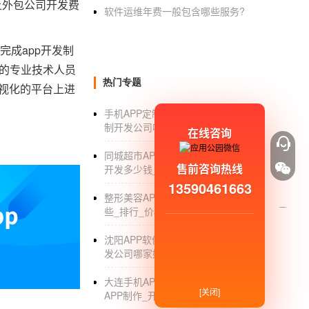
上外包公司开发费
软件运维年费一般包含哪些服务?
成app开发制
园的专业技术人员
热门专题
可视化的平台上进
手机APP定制开发公司_手机APP定
制开发公司哪家好_软件制作_排名
在线咨询
同城超市APP开发_同城超市类app
售前咨询热线
开发多少钱_方案
13590461663
整形美容APP开发_美容APP都有哪
些_排行_价格
沈阳APP软件开发_沈阳APP软件开
发公司哪家好_开发制作
大连手机APP开发外包公司_大连
[关闭]
APP制作_开发_外包_公司