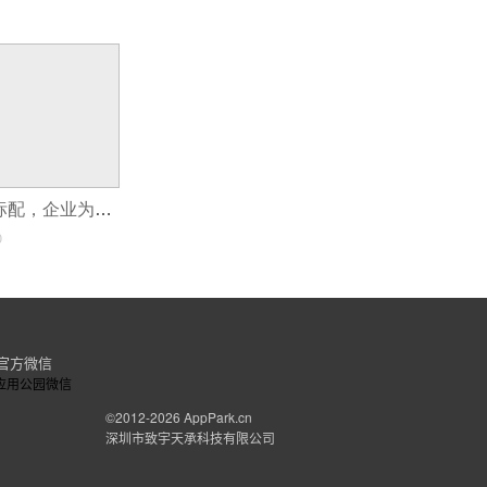
app已成为企业标配，企业为什么要开发自己的app？
0
官方微信
©2012-2026
AppPark.cn
深圳市致宇天承科技有限公司